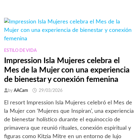
EXPERIENCIAS
DEFINE
LAS
VACACIONES:
POR
QUÉ
LAS
PROPIEDADES
DE
PALLADIUM
HOTEL
GROUP
ESTILO DE VIDA
EN
RIVIERA
Impression Isla Mujeres celebra el
MAYA
OFRECEN
Mes de la Mujer con una experiencia
MÁS
QUE
de bienestar y conexión femenina
UNA
ESCAPADA
A
by
AACam
29/03/2026
LA
PLAYA
El resort Impression Isla Mujeres celebró el Mes de
la Mujer con ‘Mujeres que Inspiran’, una experiencia
de bienestar holístico durante el equinoccio de
primavera que reunió rituales, conexión espiritual y
figuras como Kitzia Mitre en un entorno de lujo