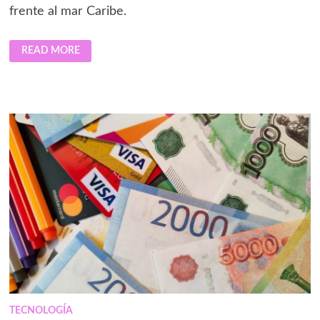
frente al mar Caribe.
IMPRESSION
READ MORE
ISLA
MUJERES
CELEBRA
EL
MES
DE
LA
MUJER
CON
UNA
EXPERIENCIA
DE
BIENESTAR
Y
CONEXIÓN
FEMENINA
TECNOLOGÍA