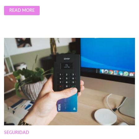
ESTE
READ MORE
ES
EL
CALENDARIO
DE
CURSOS
CERTIFICADOS
DE
CIBERSEGURIDAD
DE
ETEK
PARA
JULIO
DE
2022
SEGURIDAD