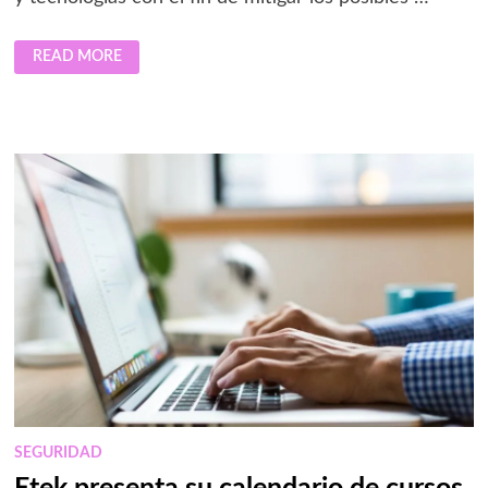
TENDENCIAS
READ MORE
EN
CONTROL
DE
ACCESO
EN
LATAM
SEGURIDAD