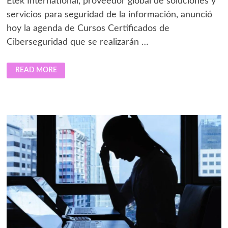
Etek International, proveedor global de soluciones y
servicios para seguridad de la información, anunció
hoy la agenda de Cursos Certificados de
Ciberseguridad que se realizarán …
ESTOS
READ MORE
SON
LOS
CURSOS
CERTIFICADOS
DE
CIBERSEGURIDAD
DE
ETEK
PARA
FEBRERO