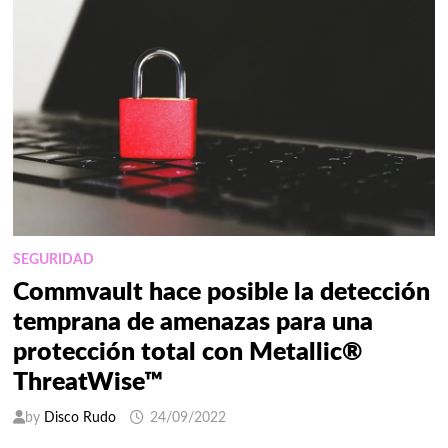
DE
ETEK
DURANTE
DICIEMBRE
DE
2022
SEGURIDAD
Commvault hace posible la detección
temprana de amenazas para una
protección total con Metallic®
ThreatWise™
by
Disco Rudo
24/09/2022