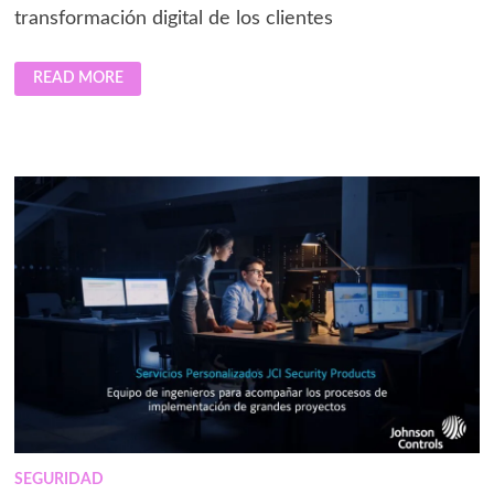
transformación digital de los clientes
LLEGA
READ MORE
MQA
INNOVATION,
DIVISIÓN
DE
INNOVACIONES
PROPIAS
EN
LA
NUBE
QUE
IMPULSAN
LA
TRANSFORMACIÓN
SOSTENIBLE
E
INTELIGENTE
EN
LAS
ORGANIZACIONES
SEGURIDAD