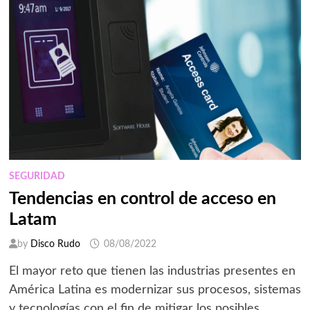
DE
ETEK
PARA
SEPTIEMBRE
DE
2022
SEGURIDAD
Tendencias en control de acceso en
Latam
by
Disco Rudo
08/08/2022
El mayor reto que tienen las industrias presentes en
América Latina es modernizar sus procesos, sistemas
y tecnologías con el fin de mitigar los posibles …