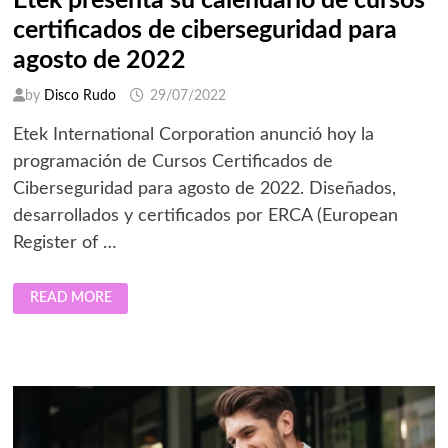
Etek presenta su calendario de cursos
certificados de ciberseguridad para
agosto de 2022
by
Disco Rudo
29/07/2022
Etek International Corporation anunció hoy la
programación de Cursos Certificados de
Ciberseguridad para agosto de 2022. Diseñados,
desarrollados y certificados por ERCA (European
Register of …
ETEK
READ MORE
PRESENTA
SU
CALENDARIO
DE
CURSOS
CERTIFICADOS
DE
CIBERSEGURIDAD
PARA
AGOSTO
DE