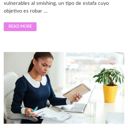
vulnerables al smishing, un tipo de estafa cuyo
objetivo es robar …
LOS
READ MORE
SMS
PIRATAS:
UN
GRAN
RIESGO
PARA
LAS
MARCAS
Y
LOS
USUARIOS