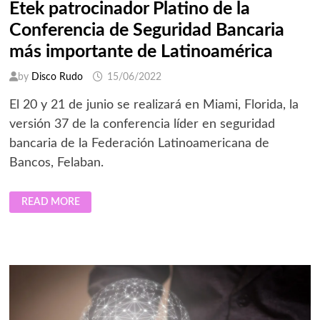
Etek patrocinador Platino de la
Conferencia de Seguridad Bancaria
más importante de Latinoamérica
by
Disco Rudo
15/06/2022
El 20 y 21 de junio se realizará en Miami, Florida, la
versión 37 de la conferencia líder en seguridad
bancaria de la Federación Latinoamericana de
Bancos, Felaban.
ETEK
READ MORE
PATROCINADOR
PLATINO
DE
LA
CONFERENCIA
DE
SEGURIDAD
BANCARIA
MÁS
IMPORTANTE
DE
LATINOAMÉRICA