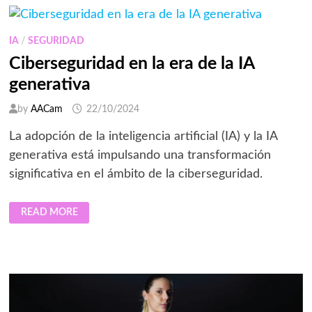
SEGUROS
EN
JULIO
IA
/
SEGURIDAD
Ciberseguridad en la era de la IA
generativa
by
AACam
22/10/2024
La adopción de la inteligencia artificial (IA) y la IA
generativa está impulsando una transformación
significativa en el ámbito de la ciberseguridad.
CIBERSEGURIDAD
READ MORE
EN
LA
ERA
DE
LA
IA
GENERATIVA