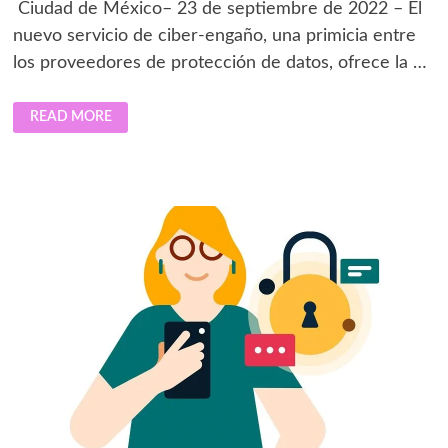
Ciudad de México– 23 de septiembre de 2022 – El
nuevo servicio de ciber-engaño, una primicia entre
los proveedores de protección de datos, ofrece la …
COMMVAULT
READ MORE
HACE
POSIBLE
LA
DETECCIÓN
TEMPRANA
DE
AMENAZAS
PARA
UNA
PROTECCIÓN
TOTAL
CON
METALLIC®
THREATWISE™