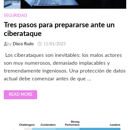
SEGURIDAD
Tres pasos para prepararse ante un
ciberataque
by
Disco Rudo
11/01/2023
Los ciberataques son inevitables: los malos actores
son muy numerosos, demasiado implacables y
tremendamente ingeniosos. Una protección de datos
actual debe comenzar antes de que …
TRES
READ MORE
PASOS
PARA
PREPARARSE
ANTE
UN
CIBERATAQUE