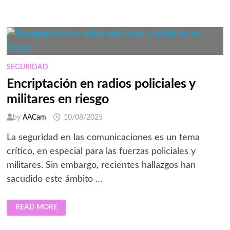
Y
LA
MOVILIDAD
INTELIGENTE,
CLAVES
PARA
SALVAR
VIDAS
EN
SEGURIDAD
MÉXICO
Encriptación en radios policiales y
militares en riesgo
by
AACam
10/08/2025
La seguridad en las comunicaciones es un tema
crítico, en especial para las fuerzas policiales y
militares. Sin embargo, recientes hallazgos han
sacudido este ámbito …
ENCRIPTACIÓN
READ MORE
EN
RADIOS
POLICIALES