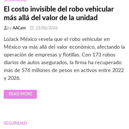
SEGURIDAD
El costo invisible del robo vehicular
más allá del valor de la unidad
by
AACam
23/06/2026
LoJack México revela que el robo vehicular en
México va más allá del valor económico, afectando la
operación de empresas y flotillas. Con 173 robos
diarios de autos asegurados, la firma ha recuperado
más de 576 millones de pesos en activos entre 2022
y 2026.
EL
READ MORE
COSTO
INVISIBLE
DEL
ROBO
VEHICULAR
MÁS
ALLÁ
SEGURIDAD
DEL
VALOR