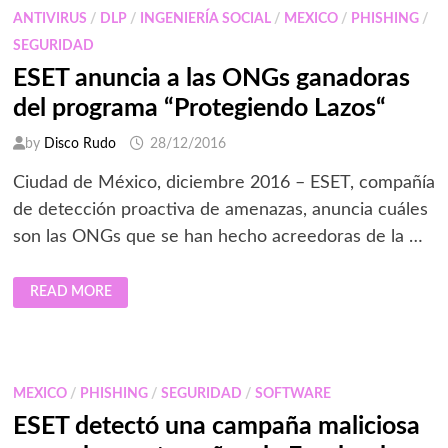
PREVENIR
ANTIVIRUS
/
DLP
/
INGENIERÍA SOCIAL
/
MEXICO
/
PHISHING
/
EL
SECUESTRO
SEGURIDAD
DE
DATOS
ESET anuncia a las ONGs ganadoras
EN
EMPRESAS
del programa “Protegiendo Lazos“
by
Disco Rudo
28/12/2016
Ciudad de México, diciembre 2016 – ESET, compañía
de detección proactiva de amenazas, anuncia cuáles
son las ONGs que se han hecho acreedoras de la …
ESET
READ MORE
ANUNCIA
A
LAS
ONGS
GANADORAS
DEL
PROGRAMA
MEXICO
/
PHISHING
/
SEGURIDAD
/
SOFTWARE
“PROTEGIENDO
LAZOS“
ESET detectó una campaña maliciosa