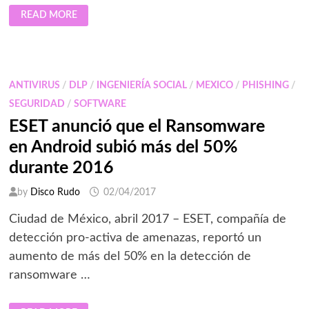
6
READ MORE
TRUCOS
PARA
MENTENERSE
PROTEGIDO
EN
FACEBOOK
ANTIVIRUS
/
DLP
/
INGENIERÍA SOCIAL
/
MEXICO
/
PHISHING
/
SEGURIDAD
/
SOFTWARE
ESET anunció que el Ransomware
en Android subió más del 50%
durante 2016
by
Disco Rudo
02/04/2017
Ciudad de México, abril 2017 – ESET, compañía de
detección pro-activa de amenazas, reportó un
aumento de más del 50% en la detección de
ransomware …
ESET