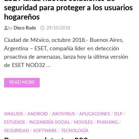
seguridad para proteger a los usuarios
hogareños
by
Disco Rudo
29/10/2018
Ciudad de México, octubre 2018.- Buenos Aires,
Argentina – ESET, compañía líder en detección
proactiva de amenazas, lanza hoy la última versión
de ESET NOD32 …
ESET
READ MORE
LANZA
NUEVAS
SOLUCIONES
DE
SEGURIDAD
PARA
PROTEGER
ANALISIS
/
ANDROID
/
ANTIVIRUS
/
APLICACIONES
/
DLP
/
A
LOS
ESTUDIOS
/
INGENIERÍA SOCIAL
/
MOVILES
/
PHISHING
/
USUARIOS
HOGAREÑOS
SEGURIDAD
/
SOFTWARE
/
TECNOLOGÍA