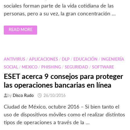
sociales forman parte de la vida cotidiana de las
personas, pero a su vez, la gran concentración …
EL
READ MORE
35%
DE
USUARIOS
DE
REDES
SOCIALES
EN
ANTIVIRUS
/
APLICACIONES
/
DLP
/
EDUCACIÓN
/
INGENIERÍA
LATAM
SUFRIÓ
SOCIAL
/
MEXICO
/
PHISHING
/
SEGURIDAD
/
SOFTWARE
UN
INCIDENTE
ESET acerca 9 consejos para proteger
DE
MALWARE:
las operaciones bancarias en línea
ESET
by
Disco Rudo
26/10/2016
Ciudad de México, octubre 2016 – Si bien tanto el
uso de dispositivos móviles como el realizar distintos
tipos de operaciones a través de la …