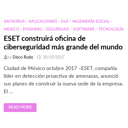
INCIDENTE
SUFRIDO
POR
EQUIFAX
Y
ANTIVIRUS
/
APLICACIONES
/
DLP
/
INGENIERÍA SOCIAL
/
SUS
CONSECUENCIAS
MEXICO
/
PHISHING
/
SEGURIDAD
/
SOFTWARE
/
TECNOLOGÍA
ESET construirá oficina de
ciberseguridad más grande del mundo
by
Disco Rudo
30/10/2017
Ciudad de México octubre 2017 –ESET, compañía
líder en detección proactiva de amenazas, anunció
sus planes de construir la nueva sede de la empresa.
El …
ESET
READ MORE
CONSTRUIRÁ
OFICINA
DE
CIBERSEGURIDAD
MÁS