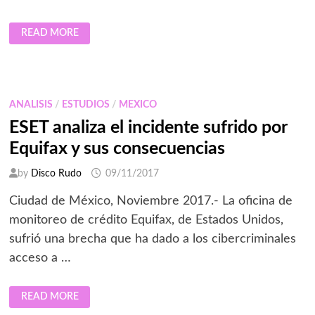
ESET
READ MORE
ANALIZA
LOS
RECIENTES
PROBLEMAS
DE
SEGURIDAD
DE
ANALISIS
/
ESTUDIOS
/
MEXICO
WI-
FI
ESET analiza el incidente sufrido por
Equifax y sus consecuencias
by
Disco Rudo
09/11/2017
Ciudad de México, Noviembre 2017.- La oficina de
monitoreo de crédito Equifax, de Estados Unidos,
sufrió una brecha que ha dado a los cibercriminales
acceso a …
ESET
READ MORE
ANALIZA
EL