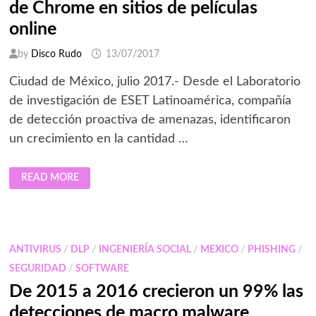
de Chrome en sitios de películas
online
by
Disco Rudo
13/07/2017
Ciudad de México, julio 2017.- Desde el Laboratorio
de investigación de ESET Latinoamérica, compañía
de detección proactiva de amenazas, identificaron
un crecimiento en la cantidad …
ESET
READ MORE
IDENTIFICÓ
FALSOS
COMPLEMENTOS
DE
CHROME
EN
SITIOS
ANTIVIRUS
/
DLP
/
INGENIERÍA SOCIAL
/
MEXICO
/
PHISHING
/
DE
PELÍCULAS
SEGURIDAD
/
SOFTWARE
ONLINE
De 2015 a 2016 crecieron un 99% las
detecciones de macro malware