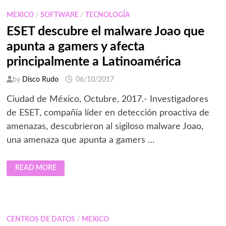
GRANDE
DEL
MEXICO
/
SOFTWARE
/
TECNOLOGÍA
MUNDO
ESET descubre el malware Joao que
apunta a gamers y afecta
principalmente a Latinoamérica
by
Disco Rudo
06/10/2017
Ciudad de México, Octubre, 2017.- Investigadores
de ESET, compañía líder en detección proactiva de
amenazas, descubrieron al sigiloso malware Joao,
una amenaza que apunta a gamers …
ESET
READ MORE
DESCUBRE
EL
MALWARE
JOAO
QUE
APUNTA
A
CENTROS DE DATOS
/
MEXICO
GAMERS