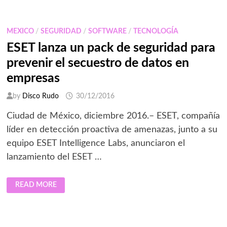
JÓVENES
Y
NIÑOS
EN
MEXICO
/
SEGURIDAD
/
SOFTWARE
/
TECNOLOGÍA
EL
MUNDO
ESET lanza un pack de seguridad para
DIGITAL
prevenir el secuestro de datos en
empresas
by
Disco Rudo
30/12/2016
Ciudad de México, diciembre 2016.– ESET, compañía
líder en detección proactiva de amenazas, junto a su
equipo ESET Intelligence Labs, anunciaron el
lanzamiento del ESET …
ESET
READ MORE
LANZA
UN
PACK
DE
SEGURIDAD
PARA