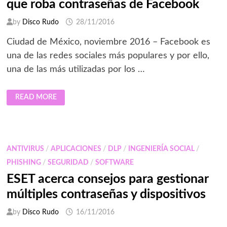
que roba contraseñas de Facebook
by
Disco Rudo
28/11/2016
Ciudad de México, noviembre 2016 – Facebook es
una de las redes sociales más populares y por ello,
una de las más utilizadas por los …
ESET
READ MORE
DETECTÓ
UNA
CAMPAÑA
MALICIOSA
QUE
ROBA
CONTRASEÑAS
ANTIVIRUS
/
APLICACIONES
/
DLP
/
INGENIERÍA SOCIAL
/
DE
FACEBOOK
PHISHING
/
SEGURIDAD
/
SOFTWARE
ESET acerca consejos para gestionar
múltiples contraseñas y dispositivos
by
Disco Rudo
16/11/2016