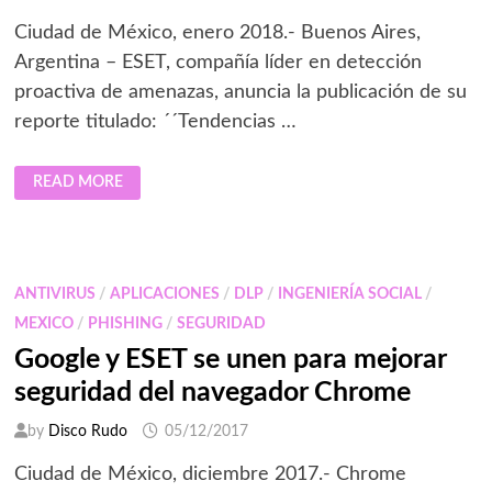
Ciudad de México, enero 2018.- Buenos Aires,
Argentina – ESET, compañía líder en detección
proactiva de amenazas, anuncia la publicación de su
reporte titulado: ´´Tendencias …
ESET
READ MORE
ANUNCIA
LAS
TENDENCIAS
EN
SEGURIDAD
INFORMÁTICA
PARA
ANTIVIRUS
/
APLICACIONES
/
DLP
/
INGENIERÍA SOCIAL
/
EL
2018
MEXICO
/
PHISHING
/
SEGURIDAD
Google y ESET se unen para mejorar
seguridad del navegador Chrome
by
Disco Rudo
05/12/2017
Ciudad de México, diciembre 2017.- Chrome