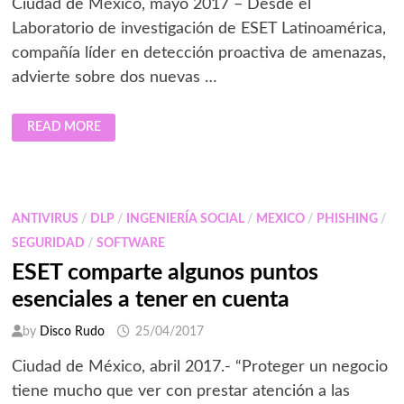
Ciudad de México, mayo 2017 – Desde el
Laboratorio de investigación de ESET Latinoamérica,
compañía líder en detección proactiva de amenazas,
advierte sobre dos nuevas …
ESET
READ MORE
IDENTIFICÓ
APLICACIONES
MALICIOSAS
QUE
ROBABAN
CREDENCIALES
DE
ANTIVIRUS
/
DLP
/
INGENIERÍA SOCIAL
/
MEXICO
/
PHISHING
/
PAYPAL
Y
SEGURIDAD
/
SOFTWARE
PAXFUL
ESET comparte algunos puntos
esenciales a tener en cuenta
by
Disco Rudo
25/04/2017
Ciudad de México, abril 2017.- “Proteger un negocio
tiene mucho que ver con prestar atención a las