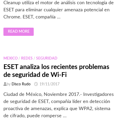
Cleanup utiliza el motor de análisis con tecnología de
ESET para eliminar cualquier amenaza potencial en
Chrome. ESET, compañía …
GOOGLE
READ MORE
Y
ESET
SE
UNEN
PARA
MEJORAR
SEGURIDAD
MEXICO
/
REDES
/
SEGURIDAD
DEL
NAVEGADOR
ESET analiza los recientes problemas
CHROME
de seguridad de Wi-Fi
by
Disco Rudo
19/11/2017
Ciudad de México, Noviembre 2017.- Investigadores
de seguridad de ESET, compañía líder en detección
proactiva de amenazas, explica que WPA2, sistema
de cifrado, puede romperse …