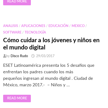
READ MORE
ANUNCIÓ
QUE
EL
RANSOMWARE
EN ANDROID
SUBIÓ
MÁS
ANALISIS
/
APLICACIONES
/
EDUCACIÓN
/
MEXICO
/
DEL
50%
SOFTWARE
/
TECNOLOGÍA
DURANTE
2016
Cómo cuidar a los jóvenes y niños en
el mundo digital
by
Disco Rudo
29/03/2017
ESET Latinoamérica presenta los 5 desafíos que
enfrentan los padres cuando los más
pequeños ingresan al mundo digital . Ciudad de
México, marzo 2017.- – Niños y …
CÓMO
READ MORE
CUIDAR
A
LOS