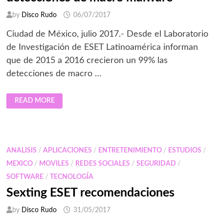
by
Disco Rudo
06/07/2017
Ciudad de México, julio 2017.- Desde el Laboratorio
de Investigación de ESET Latinoamérica informan
que de 2015 a 2016 crecieron un 99% las
detecciones de macro …
DE
READ MORE
2015
A
2016
CRECIERON
UN
99%
LAS
ANALISIS
/
APLICACIONES
/
ENTRETENIMIENTO
/
ESTUDIOS
/
DETECCIONES
DE
MEXICO
/
MOVILES
/
REDES SOCIALES
/
SEGURIDAD
/
MACRO
MALWARE
SOFTWARE
/
TECNOLOGÍA
Sexting ESET recomendaciones
by
Disco Rudo
31/05/2017