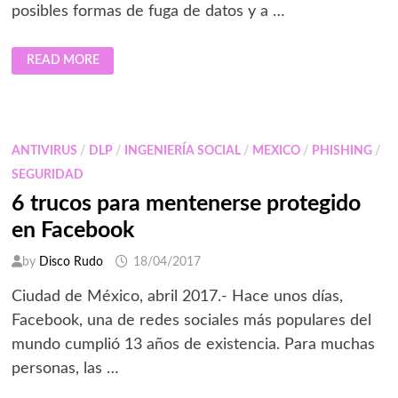
posibles formas de fuga de datos y a …
ESET
READ MORE
COMPARTE
ALGUNOS
PUNTOS
ESENCIALES
A
TENER
EN
ANTIVIRUS
/
DLP
/
INGENIERÍA SOCIAL
/
MEXICO
/
PHISHING
/
CUENTA
SEGURIDAD
6 trucos para mentenerse protegido
en Facebook
by
Disco Rudo
18/04/2017
Ciudad de México, abril 2017.- Hace unos días,
Facebook, una de redes sociales más populares del
mundo cumplió 13 años de existencia. Para muchas
personas, las …