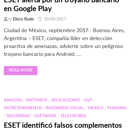
ESET alerta por un troyano bancario
en Google Play
by
Disco Rudo
30/09/2017
Ciudad de México, septiembre 2017.- Buenos Aires,
Argentina – ESET, compañía líder en detección
proactiva de amenazas, advierte sobre un peligroso
troyano bancario para Android. …
ESET
READ MORE
ALERTA
POR
UN
TROYANO
BANCARIO
EN
GOOGLE
ANALISIS
/
ANTIVIRUS
/
APLICACIONES
/
DLP
/
PLAY
ENTRETENIMIENTO
/
INGENIERÍA SOCIAL
/
MEXICO
/
PHISHING
/
SEGURIDAD
/
SOFTWARE
/
TELEVISORES
ESET identificó falsos complementos