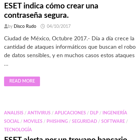
Y
ESET indica cómo crear una
AFECTA
PRINCIPALMENTE
contraseña segura.
A
LATINOAMÉRICA
by
Disco Rudo
04/10/2017
Ciudad de México, Octubre 2017.- Día a día crece la
cantidad de ataques informáticos que buscan el robo
de datos sensibles, y en muchos casos estos ataques
…
ESET
READ MORE
INDICA
CÓMO
CREAR
UNA
CONTRASEÑA
SEGURA.
ANALISIS
/
ANTIVIRUS
/
APLICACIONES
/
DLP
/
INGENIERÍA
SOCIAL
/
MOVILES
/
PHISHING
/
SEGURIDAD
/
SOFTWARE
/
TECNOLOGÍA