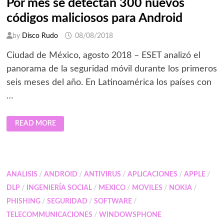
Por mes se detectan 300 nuevos
códigos maliciosos para Android
by
Disco Rudo
08/08/2018
Ciudad de México, agosto 2018 – ESET analizó el
panorama de la seguridad móvil durante los primeros
seis meses del año. En Latinoamérica los países con
…
POR
READ MORE
MES
SE
DETECTAN
300
NUEVOS
CÓDIGOS
MALICIOSOS
ANALISIS
/
ANDROID
/
ANTIVIRUS
/
APLICACIONES
/
APPLE
/
PARA
ANDROID
DLP
/
INGENIERÍA SOCIAL
/
MEXICO
/
MOVILES
/
NOKIA
/
PHISHING
/
SEGURIDAD
/
SOFTWARE
/
TELECOMMUNICACIONES
/
WINDOWSPHONE