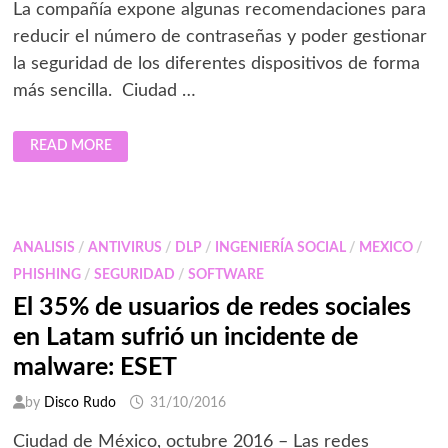
La compañía expone algunas recomendaciones para
reducir el número de contraseñas y poder gestionar
la seguridad de los diferentes dispositivos de forma
más sencilla. Ciudad …
ESET
READ MORE
ACERCA
CONSEJOS
PARA
GESTIONAR
MÚLTIPLES
CONTRASEÑAS
Y
ANALISIS
/
ANTIVIRUS
/
DLP
/
INGENIERÍA SOCIAL
/
MEXICO
/
DISPOSITIVOS
PHISHING
/
SEGURIDAD
/
SOFTWARE
El 35% de usuarios de redes sociales
en Latam sufrió un incidente de
malware: ESET
by
Disco Rudo
31/10/2016
Ciudad de México, octubre 2016 – Las redes