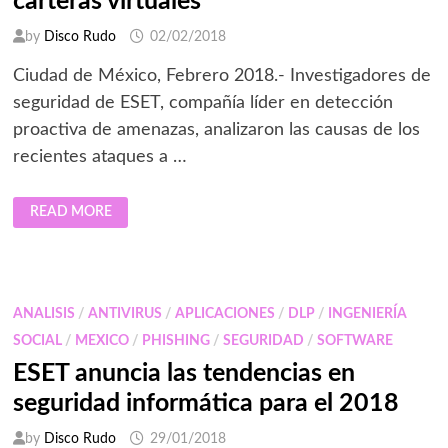
carteras virtuales
by
Disco Rudo
02/02/2018
Ciudad de México, Febrero 2018.- Investigadores de
seguridad de ESET, compañía líder en detección
proactiva de amenazas, analizaron las causas de los
recientes ataques a …
ESET
READ MORE
ANALIZA
EL
ROBO
DE
BITCOINS
Y
COMPARTE
ANALISIS
/
ANTIVIRUS
/
APLICACIONES
/
DLP
/
INGENIERÍA
CONSEJOS
PARA
SOCIAL
/
MEXICO
/
PHISHING
/
SEGURIDAD
/
SOFTWARE
PROTEGER
LAS
ESET anuncia las tendencias en
CARTERAS
VIRTUALES
seguridad informática para el 2018
by
Disco Rudo
29/01/2018