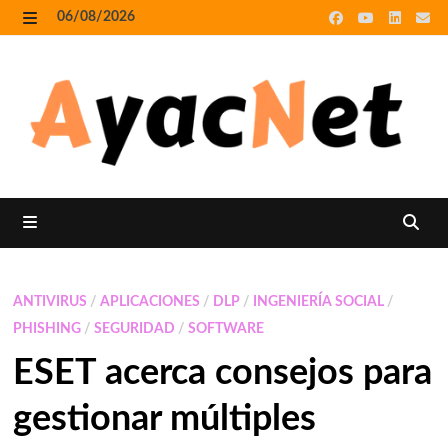
Skip
06/08/2026
to
MENU
content
MENU
ANTIVIRUS
/
APLICACIONES
/
DLP
/
INGENIERÍA SOCIAL
/
PHISHING
/
SEGURIDAD
/
SOFTWARE
ESET acerca consejos para
gestionar múltiples