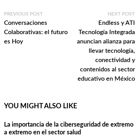
Navegación
Previous
N
PREVIOUS POST
NEXT POST
post:
p
Conversaciones
Endless y ATI
de
Colaborativas: el futuro
Tecnología Integrada
entradas
es Hoy
anuncian alianza para
llevar tecnología,
conectividad y
contenidos al sector
educativo en México
YOU MIGHT ALSO LIKE
La importancia de la ciberseguridad de extremo
a extremo en el sector salud