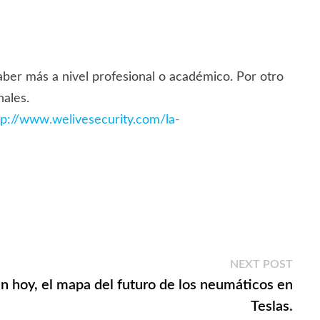
aber más a nivel profesional o académico. Por otro
nales.
tp://www.welivesecurity.com/la-
Next
NEXT POST
post:
n hoy, el mapa del futuro de los neumáticos en
Teslas.