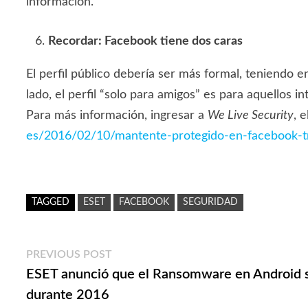
información.
Recordar: Facebook tiene dos caras
El perfil público debería ser más formal, teniendo 
lado, el perfil “solo para amigos” es para aquellos 
Para más información, ingresar a
We Live Security
, 
es/2016/02/10/mantente-protegido-en-facebook-t
TAGGED
ESET
FACEBOOK
SEGURIDAD
Navegación
Previous
PREVIOUS POST
post:
ESET anunció que el Ransomware en Android 
de
durante 2016