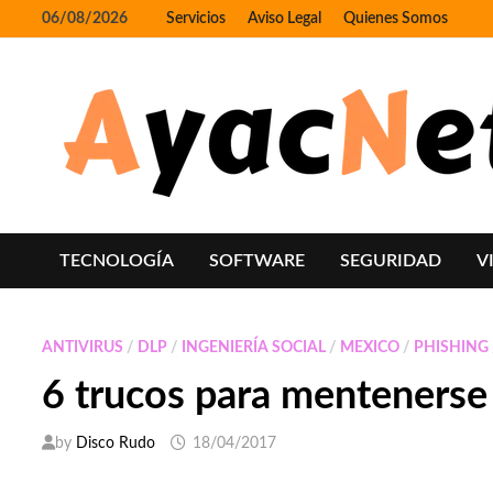
Skip
06/08/2026
Servicios
Aviso Legal
Quienes Somos
to
content
TECNOLOGÍA
SOFTWARE
SEGURIDAD
V
ANTIVIRUS
/
DLP
/
INGENIERÍA SOCIAL
/
MEXICO
/
PHISHING
6 trucos para mentenerse
by
Disco Rudo
18/04/2017