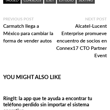
TAGGED
CONSEJOS
ESET
ESTUDIO
SEXTING
Navegación
Previous
N
PREVIOUS POST
NEXT POST
post:
p
Carmatch llega a
Alcatel-Lucent
de
México para cambiar la
Enterprise promueve
entradas
forma de vender autos
encuentro de socios en
Connex17 CTO Partner
Event
YOU MIGHT ALSO LIKE
RingIt: la app que te ayuda a encontrar tu
teléfono perdido sin importar el sistema