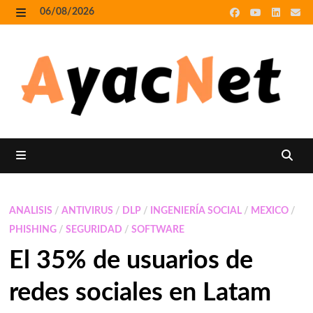
Skip
06/08/2026
to
MENU
content
MENU
ANALISIS
/
ANTIVIRUS
/
DLP
/
INGENIERÍA SOCIAL
/
MEXICO
/
PHISHING
/
SEGURIDAD
/
SOFTWARE
El 35% de usuarios de
redes sociales en Latam