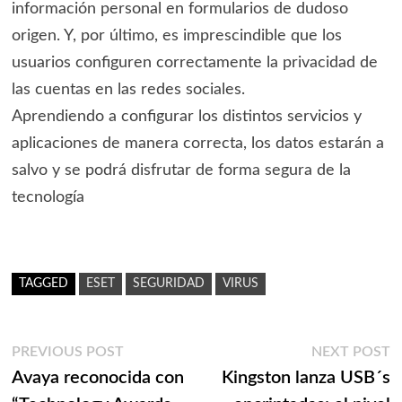
información personal en formularios de dudoso
origen. Y, por último, es imprescindible que los
usuarios configuren correctamente la privacidad de
las cuentas en las redes sociales.
Aprendiendo a configurar los distintos servicios y
aplicaciones de manera correcta, los datos estarán a
salvo y se podrá disfrutar de forma segura de la
tecnología
TAGGED
ESET
SEGURIDAD
VIRUS
Navegación
Previous
N
PREVIOUS POST
NEXT POST
post:
p
Avaya reconocida con
Kingston lanza USB´s
de