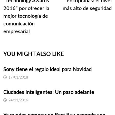
“Technology Awards
encriptadas: el nivel
entradas
2016” por ofrecer la
más alto de seguridad
mejor tecnología de
comunicación
empresarial
YOU MIGHT ALSO LIKE
Sony tiene el regalo ideal para Navidad
17/01/2018
Ciudades Inteligentes: Un paso adelante
24/11/2016