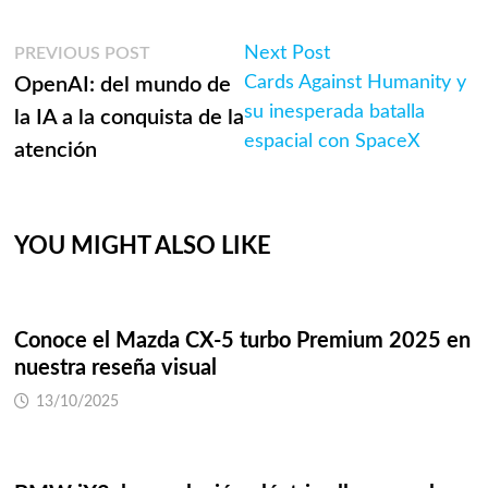
Navegación
Previous
Next
Next Post
PREVIOUS POST
post:
post:
Cards Against Humanity y
OpenAI: del mundo de
de
su inesperada batalla
la IA a la conquista de la
entradas
espacial con SpaceX
atención
YOU MIGHT ALSO LIKE
Conoce el Mazda CX-5 turbo Premium 2025 en
nuestra reseña visual
13/10/2025