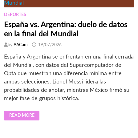
MUNDIAL
DE
LA
FIFA
DEPORTES
2026,
SEGÚN
España vs. Argentina: duelo de datos
SPORTIAN
en la final del Mundial
by
AACam
19/07/2026
España y Argentina se enfrentan en una final cerrada
del Mundial, con datos del Supercomputador de
Opta que muestran una diferencia mínima entre
ambas selecciones. Lionel Messi lidera las
probabilidades de anotar, mientras México firmó su
mejor fase de grupos histórica.
ESPAÑA
READ MORE
VS.
ARGENTINA:
DUELO
DE
DATOS