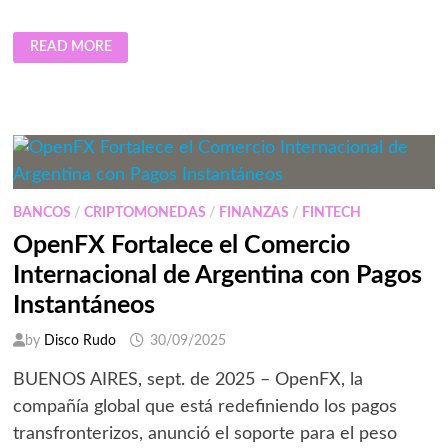
ARGENTINA
READ MORE
Y
MÉXICO
ORDENAN
50,000
VEHÍCULOS
ELÉCTRICOS
BYD
CADA
UNO
PARA
2027
BANCOS
/
CRIPTOMONEDAS
/
FINANZAS
/
FINTECH
OpenFX Fortalece el Comercio
Internacional de Argentina con Pagos
Instantáneos
by
Disco Rudo
30/09/2025
BUENOS AIRES, sept. de 2025 – OpenFX, la
compañía global que está redefiniendo los pagos
transfronterizos, anunció el soporte para el peso