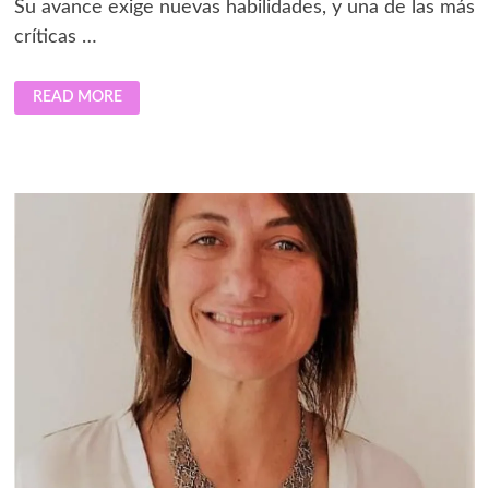
Su avance exige nuevas habilidades, y una de las más
críticas …
CÓMO
READ MORE
DOMINAR
LA
INGENIERÍA
EN
PROMPTS:
TRES
CLAVES
PARA
POTENCIAR
LA
IA