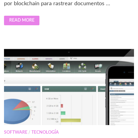
por blockchain para rastrear documentos …
NUCLEARIS
READ MORE
PRESENTA
SOLUCIÓN
DE
SEGURIDAD
PARA
PLANTAS
NUCLEARES.
SOFTWARE
/
TECNOLOGÍA