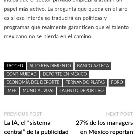
indica que el sector privado empieza a asumir un
papel más activo. La pregunta que queda en el aire
es si ese interés se traducirá en políticas y
programas que realmente garanticen que el talento
mexicano no se pierda en el camino.
TAGGED
ALTO RENDIMIENTO
BANCO AZTECA
CONTINUIDAD
DEPORTE EN MÉXICO
ECONOMÍA DEL DEPORTE
FERNANDO PLATAS
FORO
IMEF
MUNDIAL 2026
TALENTO DEPORTIVO
Navegación
Previous
N
PREVIOUS POST
NEXT POST
post:
p
La IA, el “sistema
27% de los managers
de
central” de la publicidad
en México reportan