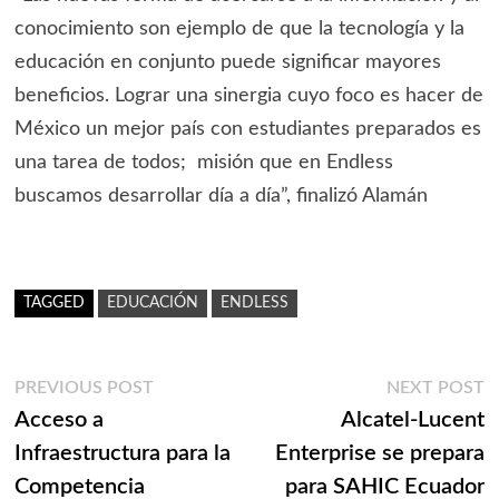
conocimiento son ejemplo de que la tecnología y la
educación en conjunto puede significar mayores
beneficios. Lograr una sinergia cuyo foco es hacer de
México un mejor país con estudiantes preparados es
una tarea de todos; misión que en Endless
buscamos desarrollar día a día”, finalizó Alamán
TAGGED
EDUCACIÓN
ENDLESS
Navegación
Previous
N
PREVIOUS POST
NEXT POST
post:
p
Acceso a
Alcatel-Lucent
de
Infraestructura para la
Enterprise se prepara
entradas
Competencia
para SAHIC Ecuador