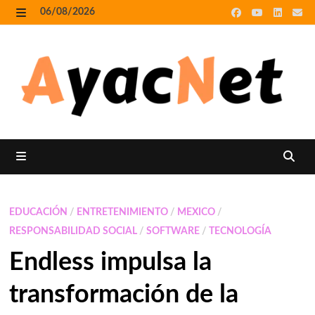
Skip
06/08/2026
to
MENU
content
MENU
EDUCACIÓN
/
ENTRETENIMIENTO
/
MEXICO
/
RESPONSABILIDAD SOCIAL
/
SOFTWARE
/
TECNOLOGÍA
Endless impulsa la
transformación de la