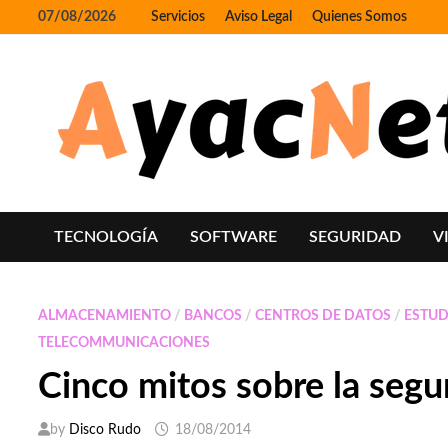
Skip
07/08/2026
Servicios
Aviso Legal
Quienes Somos
to
content
TECNOLOGÍA
SOFTWARE
SEGURIDAD
V
ALMACENAMIENTO
/
BANCOS
/
CENTROS DE DATOS
/
ESTUD
TELECOMMUNICACIONES
Cinco mitos sobre la segu
by
Disco Rudo
18/08/2014