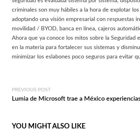
seguridad es evaluada sistema por sistema, dispositi
criminales son muy hábiles a la hora de explotar lo
adoptando una visión empresarial con respuestas int
movilidad / BYOD, banca en línea, cajeros automát
Ahora que ya conoce los mitos sobre la Seguridad 
en la materia para fortalecer sus sistemas y dismin
minimizar los eslabones poco seguros para evitar q
Navegación
Previous
PREVIOUS POST
post:
Lumia de Microsoft trae a México experiencias
de
entradas
YOU MIGHT ALSO LIKE