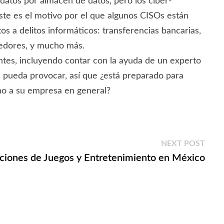
 datos por almacén de datos, pero los ciber-
Éste es el motivo por el que algunos CISOs están
s a delitos informáticos: transferencias bancarias,
eedores, y mucho más.
tes, incluyendo contar con la ayuda de un experto
te pueda provocar, así que ¿está preparado para
ino a su empresa en general?
Next
NEXT POST
post:
ciones de Juegos y Entretenimiento en México