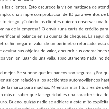
y la rutina diaria.
 a los clientes. Esto oscurece la visión matizada de aten
emplo: una simple comprobación de ID para eventos de baj
alto riesgo. ¿Cuándo los clientes quieren observar una 
nómina de la empresa? O envía ¿una carta de crédito par
verificar el balance en su cuenta de cheques. La segurida
etro. Sin negar el valor de un perímetro reforzado, esto s
ocultar sus objetos de valor, encubrir sus operaciones y
cos ven, en lugar de una valla, absolutamente nada, no t
d mejor. Se supone que los bancos son seguros. ¿Por qu
ser así con relación a los accidentes automovilísticos has
a de la marca para muchos. Mientras más titulares de deli
rán más el saber que la seguridad es una característica d
seguro. Bueno, quizás nadie se adhiere a este mito explíc