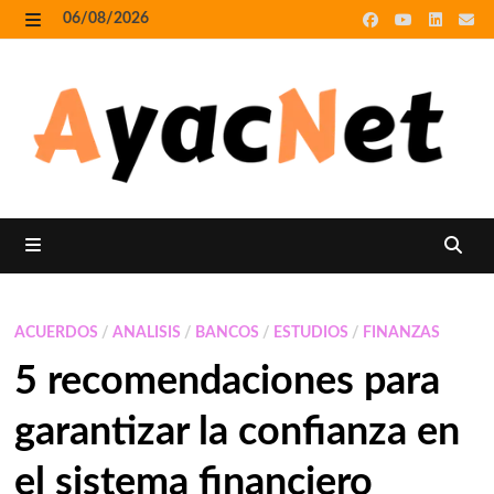
Skip
06/08/2026
to
MENU
content
MENU
ACUERDOS
/
ANALISIS
/
BANCOS
/
ESTUDIOS
/
FINANZAS
5 recomendaciones para
garantizar la confianza en
el sistema financiero