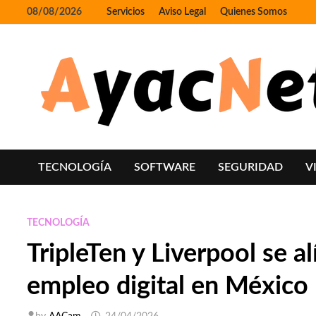
Skip
08/08/2026
Servicios
Aviso Legal
Quienes Somos
to
content
TECNOLOGÍA
SOFTWARE
SEGURIDAD
V
TECNOLOGÍA
TripleTen y Liverpool se a
empleo digital en México