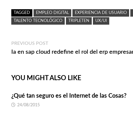
TAGGED
EMPLEO DIGITAL
EXPERIENCIA DE USUARIO
TALENTO TECNOLÓGICO
TRIPLETEN
UX/UI
Navegación
Previous
PREVIOUS POST
post:
Ia en sap cloud redefine el rol del erp empresa
de
entradas
YOU MIGHT ALSO LIKE
¿Qué tan seguro es el Internet de las Cosas?
24/08/2015