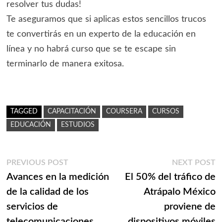
resolver tus dudas!
Te aseguramos que si aplicas estos sencillos trucos
te convertirás en un experto de la educación en
línea y no habrá curso que se te escape sin
terminarlo de manera exitosa.
TAGGED
CAPACITACIÓN
COURSERA
CURSOS
EDUCACIÓN
ESTUDIOS
Navegación
Previous
N
PREVIOUS POST
NEXT POST
post:
p
Avances en la medición
El 50% del tráfico de
de
de la calidad de los
Atrápalo México
entradas
servicios de
proviene de
telecomunicaciones
dispositivos móviles