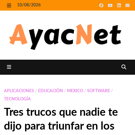
Skip
10/08/2026
to
MENU
content
MENU
APLICACIONES
/
EDUCACIÓN
/
MEXICO
/
SOFTWARE
/
TECNOLOGÍA
Tres trucos que nadie te
dijo para triunfar en los