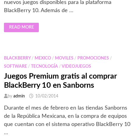
nuevos juegos disponibles para la plataforma
BlackBerry 10. Además de …
NICKELODEON
READ MORE
LANZA
4
JUEGOS
PARA
BLACKBERRY
10
BLACKBERRY
/
MEXICO
/
MOVILES
/
PROMOCIONES
/
SOFTWARE
/
TECNOLOGÍA
/
VIDEOJUEGOS
Juegos Premium gratis al comprar
BlackBerry 10 en Sanborns
by
admin
10/02/2014
Durante el mes de febrero en las tiendas Sanborns
de la República Mexicana, en la compra de equipos
que cuentan con el sistema operativo BlackBerry 10
…