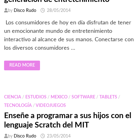
by
Disco Rudo
28/05/2014
Los consumidores de hoy en día disfrutan de tener
un emocionante mundo de entretenimiento
interactivo al alcance de sus manos. Conectarse con
los diversos consumidores …
MONDIA
READ MORE
MEDIA
Y
AMÉRICA
MÓVIL
SE
ASOCIAN
PARA
CIENCIA
/
ESTUDIOS
/
MEXICO
/
SOFTWARE
/
TABLETS
/
CREAR
SIGUIENTE
TECNOLOGÍA
/
VIDEOJUEGOS
GENERACIÓN
DE
Enseñe a programar a sus hijos con el
ENTRETENIMIENTO
lenguaje Scratch del MIT
by
Disco Rudo
23/05/2014