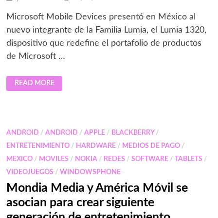
Microsoft Mobile Devices presentó en México al
nuevo integrante de la Familia Lumia, el Lumia 1320,
dispositivo que redefine el portafolio de productos
de Microsoft …
LUMIA
READ MORE
DE
MICROSOFT
TRAE
A
MÉXICO
EXPERIENCIAS
EN
ANDROID
/
ANDROID
/
APPLE
/
BLACKBERRY
/
PANTALLA
GRANDE
ENTRETENIMIENTO
/
HARDWARE
/
MEDIOS DE PAGO
/
MEXICO
/
MOVILES
/
NOKIA
/
REDES
/
SOFTWARE
/
TABLETS
/
VIDEOJUEGOS
/
WINDOWSPHONE
Mondia Media y América Móvil se
asocian para crear siguiente
generación de entretenimiento