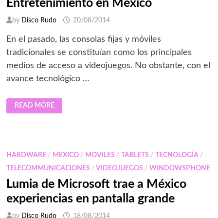
Entretenimiento en México
by
Disco Rudo
20/08/2014
En el pasado, las consolas fijas y móviles
tradicionales se constituían como los principales
medios de acceso a videojuegos. No obstante, con el
avance tecnológico …
MERCADO
READ MORE
DE
APLICACIONES
DE
JUEGOS
Y
ENTRETENIMIENTO
EN
HARDWARE
/
MEXICO
/
MOVILES
/
TABLETS
/
TECNOLOGÍA
/
MÉXICO
TELECOMMUNICACIONES
/
VIDEOJUEGOS
/
WINDOWSPHONE
Lumia de Microsoft trae a México
experiencias en pantalla grande
by
Disco Rudo
18/08/2014