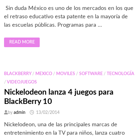
Sin duda México es uno de los mercados en los que
el retraso educativo esta patente en la mayoría de
las escuelas públicas. Programas para …
ENSEÑE
READ MORE
A
PROGRAMAR
A
SUS
HIJOS
CON
EL
BLACKBERRY
/
MEXICO
/
MOVILES
/
SOFTWARE
/
TECNOLOGÍA
LENGUAJE
SCRATCH
/
VIDEOJUEGOS
DEL
MIT
Nickelodeon lanza 4 juegos para
BlackBerry 10
by
admin
13/02/2014
Nickelodeon, una de las principales marcas de
entretenimiento en la TV para niños, lanza cuatro