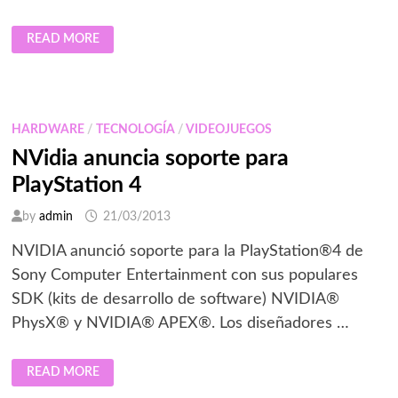
JUEGOS
READ MORE
PREMIUM
GRATIS
AL
COMPRAR
BLACKBERRY
10
EN
HARDWARE
/
TECNOLOGÍA
/
VIDEOJUEGOS
SANBORNS
NVidia anuncia soporte para
PlayStation 4
by
admin
21/03/2013
NVIDIA anunció soporte para la PlayStation®4 de
Sony Computer Entertainment con sus populares
SDK (kits de desarrollo de software) NVIDIA®
PhysX® y NVIDIA® APEX®. Los diseñadores …
NVIDIA
READ MORE
ANUNCIA
SOPORTE