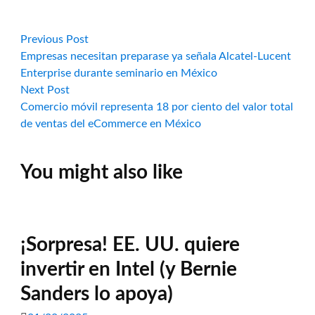
Navegación
Previous
Previous Post
post:
Empresas necesitan preparase ya señala Alcatel-Lucent
de
Enterprise durante seminario en México
Next
Next Post
entradas
post:
Comercio móvil representa 18 por ciento del valor total
de ventas del eCommerce en México
You might also like
¡Sorpresa! EE. UU. quiere
invertir en Intel (y Bernie
Sanders lo apoya)