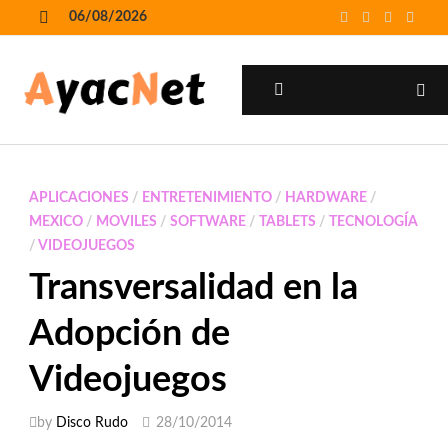
Skip
06/08/2026
to
MENU
content
MENU
APLICACIONES
/
ENTRETENIMIENTO
/
HARDWARE
/
MEXICO
/
MOVILES
/
SOFTWARE
/
TABLETS
/
TECNOLOGÍA
/
VIDEOJUEGOS
Transversalidad en la
Adopción de
Videojuegos
by
Disco Rudo
28/10/2014