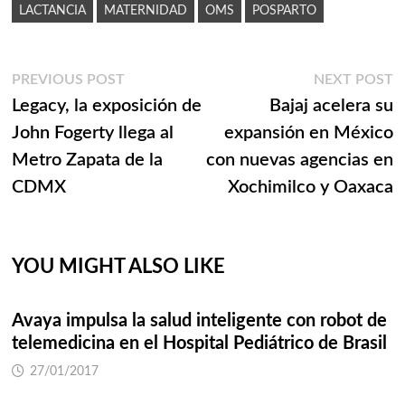
LACTANCIA
MATERNIDAD
OMS
POSPARTO
Navegación
Previous
N
PREVIOUS POST
NEXT POST
post:
p
Legacy, la exposición de
Bajaj acelera su
de
John Fogerty llega al
expansión en México
entradas
Metro Zapata de la
con nuevas agencias en
CDMX
Xochimilco y Oaxaca
YOU MIGHT ALSO LIKE
Avaya impulsa la salud inteligente con robot de
telemedicina en el Hospital Pediátrico de Brasil
27/01/2017