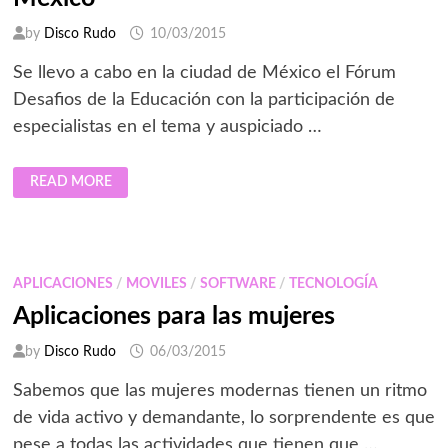
by
Disco Rudo
10/03/2015
Se llevo a cabo en la ciudad de México el Fórum
Desafios de la Educación con la participación de
especialistas en el tema y auspiciado …
FÓRUM
READ MORE
DESAFÍOS
DE
LA
EDUCACIÓN
EN
MÉXICO
APLICACIONES
/
MOVILES
/
SOFTWARE
/
TECNOLOGÍA
Aplicaciones para las mujeres
by
Disco Rudo
06/03/2015
Sabemos que las mujeres modernas tienen un ritmo
de vida activo y demandante, lo sorprendente es que
pese a todas las actividades que tienen que …