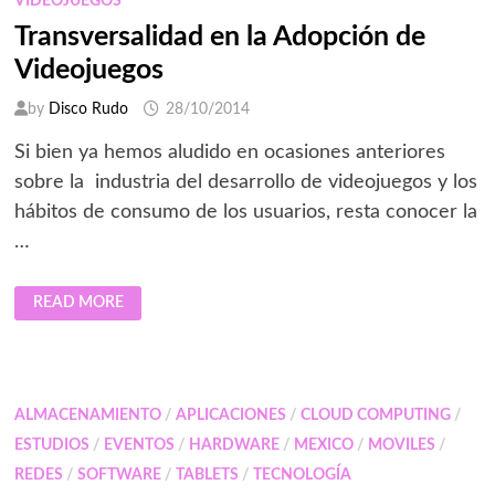
VIDEOJUEGOS
ECOMMERCE
EN
Transversalidad en la Adopción de
MÉXICO
Videojuegos
by
Disco Rudo
28/10/2014
Si bien ya hemos aludido en ocasiones anteriores
sobre la industria del desarrollo de videojuegos y los
hábitos de consumo de los usuarios, resta conocer la
…
TRANSVERSALIDAD
READ MORE
EN
LA
ADOPCIÓN
DE
VIDEOJUEGOS
ALMACENAMIENTO
/
APLICACIONES
/
CLOUD COMPUTING
/
ESTUDIOS
/
EVENTOS
/
HARDWARE
/
MEXICO
/
MOVILES
/
REDES
/
SOFTWARE
/
TABLETS
/
TECNOLOGÍA