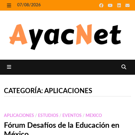
Skip
07/08/2026
to
MENU
content
MENU
CATEGORÍA:
APLICACIONES
APLICACIONES
/
ESTUDIOS
/
EVENTOS
/
MEXICO
Fórum Desafíos de la Educación en
México