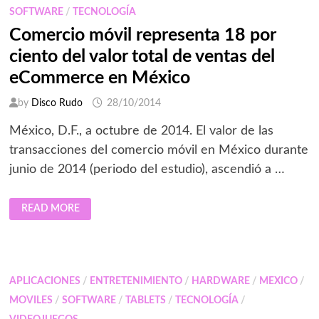
DIEZ
SOFTWARE
/
TECNOLOGÍA
MANTIENEN
PERFILES
Comercio móvil representa 18 por
EN
LAS
ciento del valor total de ventas del
PRINCIPALES
REDES
eCommerce en México
SOCIALES
by
Disco Rudo
28/10/2014
México, D.F., a octubre de 2014. El valor de las
transacciones del comercio móvil en México durante
junio de 2014 (periodo del estudio), ascendió a …
COMERCIO
READ MORE
MÓVIL
REPRESENTA
18
POR
CIENTO
DEL
VALOR
APLICACIONES
/
ENTRETENIMIENTO
/
HARDWARE
/
MEXICO
/
TOTAL
DE
MOVILES
/
SOFTWARE
/
TABLETS
/
TECNOLOGÍA
/
VENTAS
DEL