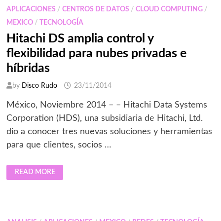
MÓVILES
APLICACIONES
/
CENTROS DE DATOS
/
CLOUD COMPUTING
/
GUBERNAMENTALES
MEXICO
/
TECNOLOGÍA
Hitachi DS amplia control y
flexibilidad para nubes privadas e
híbridas
by
Disco Rudo
23/11/2014
México, Noviembre 2014 – – Hitachi Data Systems
Corporation (HDS), una subsidiaria de Hitachi, Ltd.
dio a conocer tres nuevas soluciones y herramientas
para que clientes, socios …
HITACHI
READ MORE
DS
AMPLIA
CONTROL
Y
FLEXIBILIDAD
PARA
NUBES