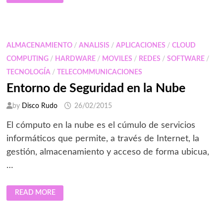
QUE
SOFTWARE
SIN
LICENCIA
Y
MALWARE
ALMACENAMIENTO
/
ANALISIS
/
APLICACIONES
/
CLOUD
ESTÁN
ESTRECHAMENTE
COMPUTING
/
HARDWARE
/
MOVILES
/
REDES
/
SOFTWARE
/
VINCULADOS
TECNOLOGÍA
/
TELECOMMUNICACIONES
Entorno de Seguridad en la Nube
by
Disco Rudo
26/02/2015
El cómputo en la nube es el cúmulo de servicios
informáticos que permite, a través de Internet, la
gestión, almacenamiento y acceso de forma ubicua,
…
ENTORNO
READ MORE
DE
SEGURIDAD
EN
LA