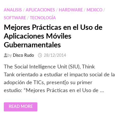
ANALISIS
/
APLICACIONES
/
HARDWARE
/
MEXICO
/
SOFTWARE
/
TECNOLOGÍA
Mejores Prácticas en el Uso de
Aplicaciones Móviles
Gubernamentales
by
Disco Rudo
28/12/2014
The Social Intelligence Unit (SIU), Think
Tank orientado a estudiar el impacto social de la
adopción de TICs, present[o su primer
estudio: “Mejores Prácticas en el Uso de …
MEJORES
READ MORE
PRÁCTICAS
EN
EL
USO
DE
APLICACIONES