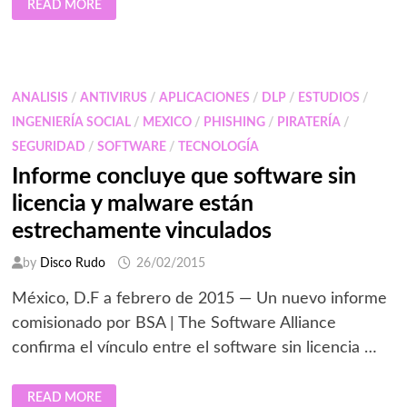
READ MORE
UTILIZACIÓN
DE
“INTERNET
OF
THINGS”
ANALISIS
/
ANTIVIRUS
/
APLICACIONES
/
DLP
/
ESTUDIOS
/
INGENIERÍA SOCIAL
/
MEXICO
/
PHISHING
/
PIRATERÍA
/
SEGURIDAD
/
SOFTWARE
/
TECNOLOGÍA
Informe concluye que software sin
licencia y malware están
estrechamente vinculados
by
Disco Rudo
26/02/2015
México, D.F a febrero de 2015 — Un nuevo informe
comisionado por BSA | The Software Alliance
confirma el vínculo entre el software sin licencia …
INFORME
READ MORE
CONCLUYE