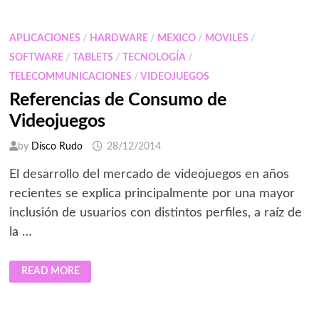
A
PYMES
A
SER
APLICACIONES
/
HARDWARE
/
MEXICO
/
MOVILES
/
MÁS
COLABORATIVAS
SOFTWARE
/
TABLETS
/
TECNOLOGÍA
/
CON
SU
TELECOMMUNICACIONES
/
VIDEOJUEGOS
OPENTOUCH
SUITE
Referencias de Consumo de
Videojuegos
by
Disco Rudo
28/12/2014
El desarrollo del mercado de videojuegos en años
recientes se explica principalmente por una mayor
inclusión de usuarios con distintos perfiles, a raíz de
la …
REFERENCIAS
READ MORE
DE
CONSUMO
DE
VIDEOJUEGOS