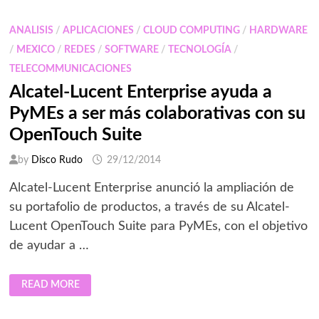
NUBE
ANALISIS
/
APLICACIONES
/
CLOUD COMPUTING
/
HARDWARE
/
MEXICO
/
REDES
/
SOFTWARE
/
TECNOLOGÍA
/
TELECOMMUNICACIONES
Alcatel-Lucent Enterprise ayuda a
PyMEs a ser más colaborativas con su
OpenTouch Suite
by
Disco Rudo
29/12/2014
Alcatel-Lucent Enterprise anunció la ampliación de
su portafolio de productos, a través de su Alcatel-
Lucent OpenTouch Suite para PyMEs, con el objetivo
de ayudar a …
ALCATEL-
READ MORE
LUCENT
ENTERPRISE
AYUDA