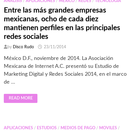
ANALISIS
/
APLICACIONES
/
MEXICO
/
REDES
/
TECNOLOGÍA
PRIVADAS
E
Entre las más grandes empresas
HÍBRIDAS
mexicanas, ocho de cada diez
mantienen perfiles en las principales
redes sociales
by
Disco Rudo
23/11/2014
México D.F., noviembre de 2014. La Asociación
Mexicana de Internet A.C. presentó su Estudio de
Marketing Digital y Redes Sociales 2014, en el marco
de …
ENTRE
READ MORE
LAS
MÁS
GRANDES
EMPRESAS
MEXICANAS,
OCHO
DE
APLICACIONES
/
ESTUDIOS
/
MEDIOS DE PAGO
/
MOVILES
/
CADA