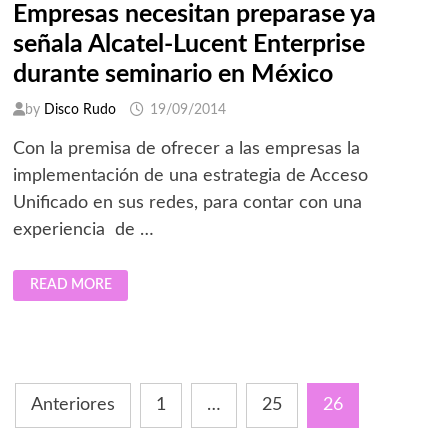
Empresas necesitan preparase ya
señala Alcatel-Lucent Enterprise
durante seminario en México
by
Disco Rudo
19/09/2014
Con la premisa de ofrecer a las empresas la
implementación de una estrategia de Acceso
Unificado en sus redes, para contar con una
experiencia de …
EMPRESAS
READ MORE
NECESITAN
PREPARASE
YA
SEÑALA
ALCATEL-
LUCENT
ENTERPRISE
DURANTE
Paginación
SEMINARIO
Anteriores
1
…
25
26
EN
de
MÉXICO