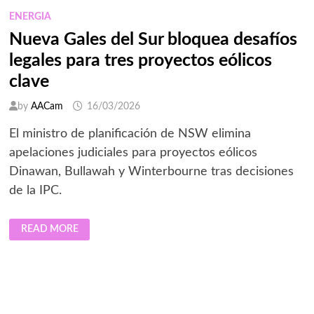
CONSTRUCCIÓN
EN
ENERGIA
NUEVA
GALES
Nueva Gales del Sur bloquea desafíos
DEL
SUR
legales para tres proyectos eólicos
clave
by
AACam
16/03/2026
El ministro de planificación de NSW elimina
apelaciones judiciales para proyectos eólicos
Dinawan, Bullawah y Winterbourne tras decisiones
de la IPC.
NUEVA
READ MORE
GALES
DEL
SUR
BLOQUEA
DESAFÍOS
LEGALES
PARA
TRES
PROYECTOS