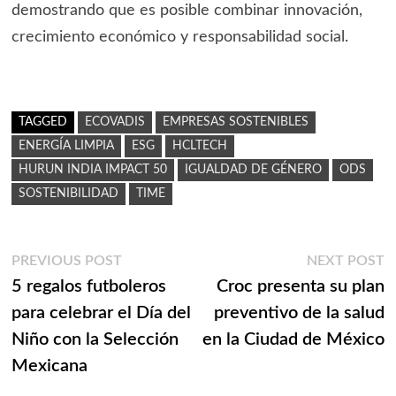
demostrando que es posible combinar innovación,
crecimiento económico y responsabilidad social.
TAGGED
ECOVADIS
EMPRESAS SOSTENIBLES
ENERGÍA LIMPIA
ESG
HCLTECH
HURUN INDIA IMPACT 50
IGUALDAD DE GÉNERO
ODS
SOSTENIBILIDAD
TIME
Navegación
Previous
N
PREVIOUS POST
NEXT POST
post:
p
5 regalos futboleros
Croc presenta su plan
de
para celebrar el Día del
preventivo de la salud
entradas
Niño con la Selección
en la Ciudad de México
Mexicana