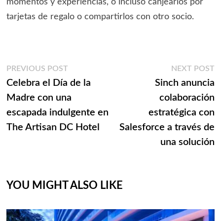
momentos y experiencias, o incluso canjearlos por
tarjetas de regalo o compartirlos con otro socio.
Navegación
Previous
N
PREVIOUS POST
NEXT POST
post:
p
Celebra el Día de la
Sinch anuncia
de
Madre con una
colaboración
entradas
escapada indulgente en
estratégica con
The Artisan DC Hotel
Salesforce a través de
una solución
YOU MIGHT ALSO LIKE