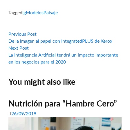
Tagged
lg
Modelos
Paisaje
Navegación
Previous
Previous Post
post:
De la imagen al papel con IntegratedPLUS de Xerox
de
Next
Next Post
post:
La Inteligencia Artificial tendrá un impacto importante
entradas
en los negocios para el 2020
You might also like
Nutrición para “Hambre Cero”
26/09/2019