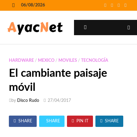
Skip
06/08/2026
to
MENU
content
MENU
HARDWARE
/
MEXICO
/
MOVILES
/
TECNOLOGÍA
El cambiante paisaje
móvil
by
Disco Rudo
27/04/2017
SHARE
SHARE
PIN IT
SHARE