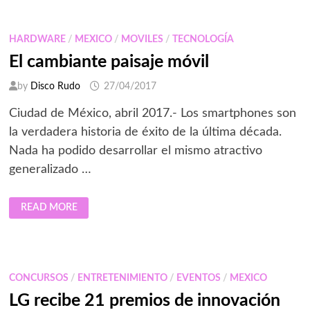
LOS
PRIMEROS
RELOJES
CON
HARDWARE
/
MEXICO
/
MOVILES
/
TECNOLOGÍA
ANDRIOD
WEAR
El cambiante paisaje móvil
2.0
by
Disco Rudo
27/04/2017
Ciudad de México, abril 2017.- Los smartphones son
la verdadera historia de éxito de la última década.
Nada ha podido desarrollar el mismo atractivo
generalizado …
EL
READ MORE
CAMBIANTE
PAISAJE
MÓVIL
CONCURSOS
/
ENTRETENIMIENTO
/
EVENTOS
/
MEXICO
LG recibe 21 premios de innovación