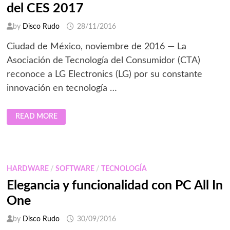
del CES 2017
by
Disco Rudo
28/11/2016
Ciudad de México, noviembre de 2016 ― La
Asociación de Tecnología del Consumidor (CTA)
reconoce a LG Electronics (LG) por su constante
innovación en tecnología …
LG
READ MORE
RECIBE
21
PREMIOS
DE
INNOVACIÓN
DEL
CES
HARDWARE
/
SOFTWARE
/
TECNOLOGÍA
2017
Elegancia y funcionalidad con PC All In
One
by
Disco Rudo
30/09/2016