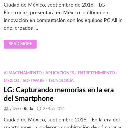
Ciudad de México, septiembre de 2016.– LG
Electronics presentará en México lo último en
innovación en computación con los equipos PC All in
one, creados …
ELEGANCIA
READ MORE
Y
FUNCIONALIDAD
CON
PC
ALL
IN
ONE
ALMACENAMIENTO
/
APLICACIONES
/
ENTRETENIMIENTO
/
MEXICO
/
SOFTWARE
/
TECNOLOGÍA
LG: Capturando memorias en la era
del Smartphone
by
Disco Rudo
27/09/2016
Ciudad de México, septiembre 2016.– En la era del
smartphone, la poderosa combinación de cámaras y