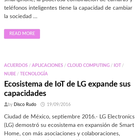
teléfonos inteligentes tiene la capacidad de cambiar
la sociedad …
LG:
READ MORE
CAPTURANDO
MEMORIAS
EN
LA
ERA
DEL
SMARTPHONE
ACUERDOS
/
APLICACIONES
/
CLOUD COMPUTING
/
IOT
/
NUBE
/
TECNOLOGÍA
Ecosistema de IoT de LG expande sus
capacidades
by
Disco Rudo
19/09/2016
Ciudad de México, septiembre 2016.- LG Electronics
(LG) demostró su ecosistema en expansión de Smart
Home, con más asociaciones y colaboraciones,