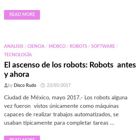
LOS
READ MORE
ROBOTS
DE
LG
OFRECERÁN
UN
SERVICIO
EXPERTO
ANALISIS
/
CIENCIA
/
MEXICO
/
ROBOTS
/
SOFTWARE
/
A
LOS
TECNOLOGÍA
VISITANTES
DE
El ascenso de los robots: Robots antes
COREA
y ahora
by
Disco Rudo
23/05/2017
Ciudad de México, mayo 2017.- Los robots alguna
vez fueron vistos únicamente como máquinas
capaces de realizar trabajos automatizados, se
usaban típicamente para completar tareas …
EL