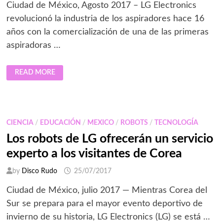
Ciudad de México, Agosto 2017 – LG Electronics
revolucionó la industria de los aspiradores hace 16
años con la comercialización de una de las primeras
aspiradoras …
LG
READ MORE
HOM-
BOT
INTELLIGENCE
RECIBE
ALTA
VALORACIÓN
POR
CIENCIA
/
EDUCACIÓN
/
MEXICO
/
ROBOTS
/
TECNOLOGÍA
UNIVERSIDAD
DE
Los robots de LG ofrecerán un servicio
SEÚL
experto a los visitantes de Corea
by
Disco Rudo
25/07/2017
Ciudad de México, julio 2017 — Mientras Corea del
Sur se prepara para el mayor evento deportivo de
invierno de su historia, LG Electronics (LG) se está …