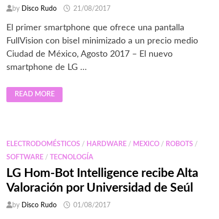
by
Disco Rudo
21/08/2017
El primer smartphone que ofrece una pantalla
FullVision con bisel minimizado a un precio medio
Ciudad de México, Agosto 2017 – El nuevo
smartphone de LG …
LG
READ MORE
Q6
PRESENTA
LA
EXPERIENCIA
FULLVISION
ELECTRODOMÉSTICOS
/
HARDWARE
/
MEXICO
/
ROBOTS
/
SOFTWARE
/
TECNOLOGÍA
LG Hom-Bot Intelligence recibe Alta
Valoración por Universidad de Seúl
by
Disco Rudo
01/08/2017