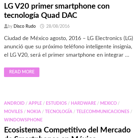
EN
LG V20 primer smartphone con
EL
V20
tecnología Quad DAC
by
Disco Rudo
28/08/2016
Ciudad de México agosto, 2016 – LG Electronics (LG)
anunció que su próximo teléfono inteligente insignia,
el LG V20, será el primer smartphone en integrar …
LG
READ MORE
V20
PRIMER
SMARTPHONE
CON
TECNOLOGÍA
QUAD
DAC
ANDROID
/
APPLE
/
ESTUDIOS
/
HARDWARE
/
MEXICO
/
MOVILES
/
NOKIA
/
TECNOLOGÍA
/
TELECOMMUNICACIONES
/
WINDOWSPHONE
Ecosistema Competitivo del Mercado