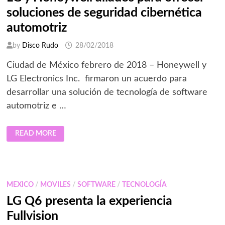
soluciones de seguridad cibernética
automotriz
by
Disco Rudo
28/02/2018
Ciudad de México febrero de 2018 – Honeywell y
LG Electronics Inc. firmaron un acuerdo para
desarrollar una solución de tecnología de software
automotriz e …
LG
READ MORE
Y
HONEYWELL
ALIADOS
PARA
OFRECER
SOLUCIONES
DE
MEXICO
/
MOVILES
/
SOFTWARE
/
TECNOLOGÍA
SEGURIDAD
CIBERNÉTICA
LG Q6 presenta la experiencia
AUTOMOTRIZ
Fullvision