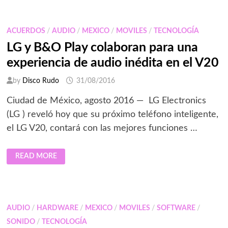
CON
HDR
ACUERDOS
/
AUDIO
/
MEXICO
/
MOVILES
/
TECNOLOGÍA
LG y B&O Play colaboran para una
experiencia de audio inédita en el V20
by
Disco Rudo
31/08/2016
Ciudad de México, agosto 2016 — LG Electronics
(LG ) reveló hoy que su próximo teléfono inteligente,
el LG V20, contará con las mejores funciones …
LG
READ MORE
Y
B&O
PLAY
COLABORAN
PARA
UNA
EXPERIENCIA
AUDIO
/
HARDWARE
/
MEXICO
/
MOVILES
/
SOFTWARE
/
DE
AUDIO
SONIDO
/
TECNOLOGÍA
INÉDITA