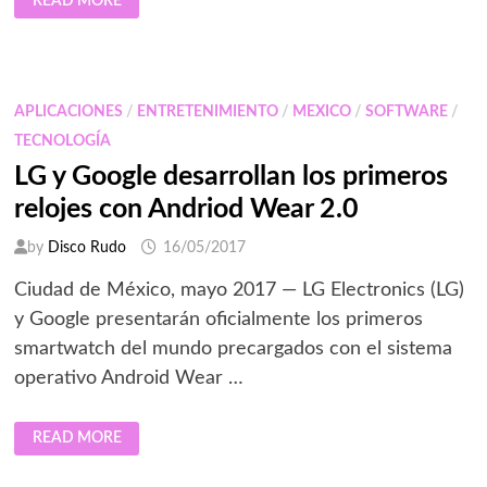
READ MORE
ASCENSO
DE
LOS
ROBOTS:
ROBOTS
ANTES
Y
APLICACIONES
/
ENTRETENIMIENTO
/
MEXICO
/
SOFTWARE
/
AHORA
TECNOLOGÍA
LG y Google desarrollan los primeros
relojes con Andriod Wear 2.0
by
Disco Rudo
16/05/2017
Ciudad de México, mayo 2017 — LG Electronics (LG)
y Google presentarán oficialmente los primeros
smartwatch del mundo precargados con el sistema
operativo Android Wear …
LG
READ MORE
Y
GOOGLE
DESARROLLAN