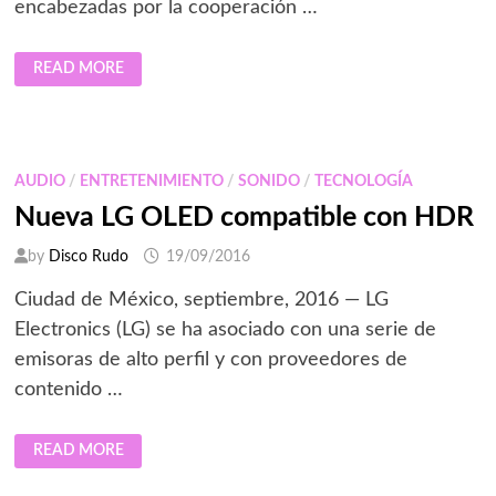
encabezadas por la cooperación …
ECOSISTEMA
READ MORE
DE
IOT
DE
LG
EXPANDE
SUS
CAPACIDADES
AUDIO
/
ENTRETENIMIENTO
/
SONIDO
/
TECNOLOGÍA
Nueva LG OLED compatible con HDR
by
Disco Rudo
19/09/2016
Ciudad de México, septiembre, 2016 — LG
Electronics (LG) se ha asociado con una serie de
emisoras de alto perfil y con proveedores de
contenido …
NUEVA
READ MORE
LG
OLED
COMPATIBLE