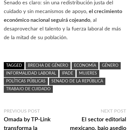
Senado es claro: sin una redistribución justa del
cuidado y sin mecanismos de apoyo,
el crecimiento
económico nacional seguirá cojeando
, al
desaprovechar el talento y la fuerza laboral de más
de la mitad de su población.
TAGGED
BRECHA DE GÉNERO
ECONOMÍA
GÉNERO
INFORMALIDAD LABORAL
IPADE
MUJERES
POLÍTICAS PÚBLICAS
SENADO DE LA REPÚBLICA
TRABAJO DE CUIDADO
Navegación
Previous
N
PREVIOUS POST
NEXT POST
post:
p
Omada by TP-Link
El sector editorial
de
transforma la
mexicano, bajo asedio