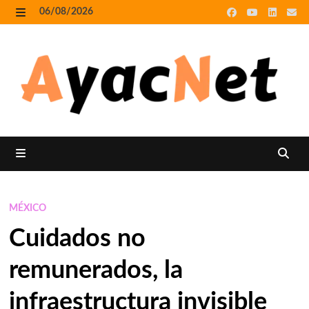
Skip
06/08/2026
to
MENU
content
MENU
MÉXICO
Cuidados no
remunerados, la
infraestructura invisible