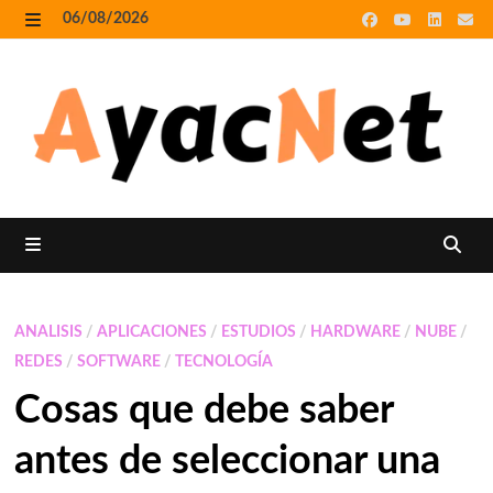
Skip
06/08/2026
to
MENU
content
MENU
ANALISIS
/
APLICACIONES
/
ESTUDIOS
/
HARDWARE
/
NUBE
/
REDES
/
SOFTWARE
/
TECNOLOGÍA
Cosas que debe saber
antes de seleccionar una