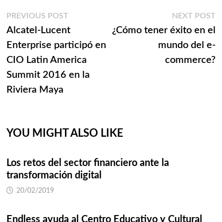
Navegación
Previous
N
PREVIOUS POST
NEXT POST
post:
p
Alcatel-Lucent
¿Cómo tener éxito en el
de
Enterprise participó en
mundo del e-
entradas
CIO Latin America
commerce?
Summit 2016 en la
Riviera Maya
YOU MIGHT ALSO LIKE
Los retos del sector financiero ante la
transformación digital
20/02/2019
Endless ayuda al Centro Educativo y Cultural