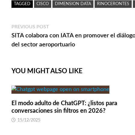
TAGGED
CISCO
DIMENSION DATA
RINOCERONTES
Navegación
Previous
PREVIOUS POST
post:
SITA colabora con IATA en promover el diálogo 
de
del sector aeroportuario
entradas
YOU MIGHT ALSO LIKE
El modo adulto de ChatGPT: ¿listos para
conversaciones sin filtros en 2026?
15/12/2025