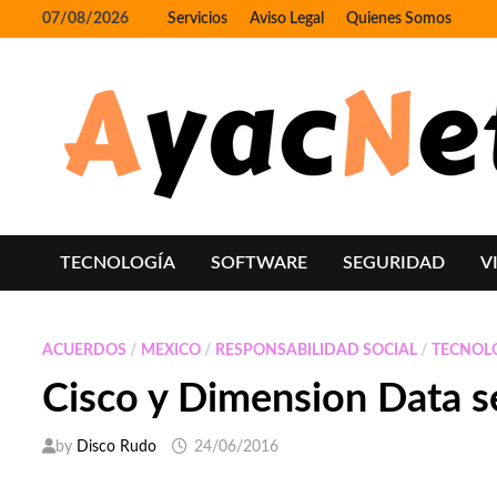
Skip
07/08/2026
Servicios
Aviso Legal
Quienes Somos
to
content
TECNOLOGÍA
SOFTWARE
SEGURIDAD
V
ACUERDOS
/
MEXICO
/
RESPONSABILIDAD SOCIAL
/
TECNOL
Cisco y Dimension Data se
by
Disco Rudo
24/06/2016