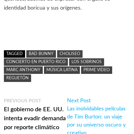
identidad boricua y sus orígenes.
TAGGED
BAD BUNNY
CHOLISEO
CONCIERTO EN PUERTO RICO
LOS SOBRINOS
MARC ANTHONY
MÚSICA LATINA
PRIME VIDEO
REGUETÓN
Navegación
Previous
Next
Next Post
PREVIOUS POST
post:
post:
Las inolvidables películas
El gobierno de EE. UU.
de
de Tim Burton: un viaje
intenta evadir demanda
entradas
por su universo oscuro y
por reporte climático
creativo