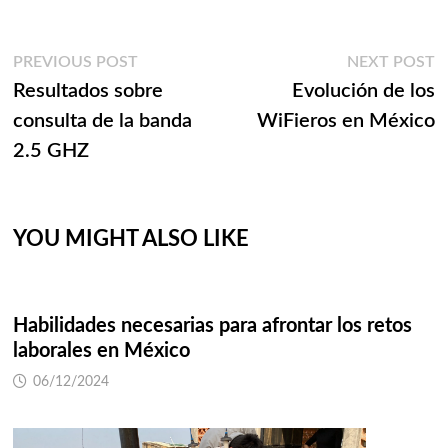
Navegación
Previous
N
PREVIOUS POST
NEXT POST
post:
p
Resultados sobre
Evolución de los
de
consulta de la banda
WiFieros en México
entradas
2.5 GHZ
YOU MIGHT ALSO LIKE
Habilidades necesarias para afrontar los retos
laborales en México
06/12/2024