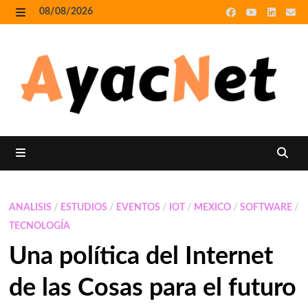
Skip
08/08/2026
to
MENU
content
MENU
ANALISIS
/
ESTUDIOS
/
EVENTOS
/
IOT
/
MEXICO
/
SOFTWARE
/
TECNOLOGÍA
Una política del Internet
de las Cosas para el futuro