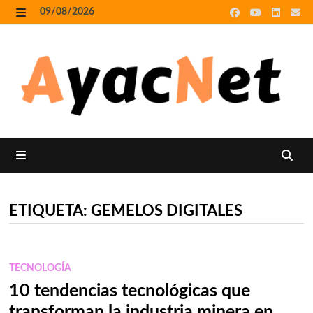
Skip
09/08/2026
to
MENU
content
MENU
ETIQUETA:
GEMELOS DIGITALES
TECNOLOGÍA
10 tendencias tecnológicas que
transforman la industria minera en