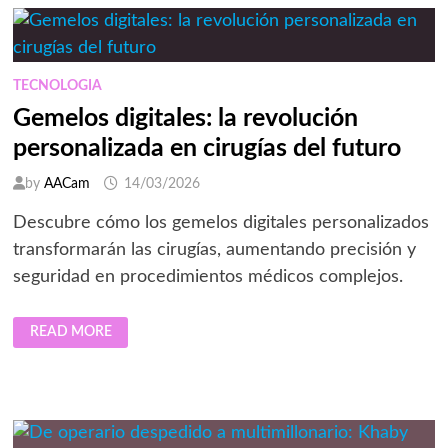
CONECTIVIDAD
EN
VIÑEDOS
PARA
LA
GESTIÓN
TECNOLOGIA
EFICIENTE
DEL
Gemelos digitales: la revolución
AGUA
personalizada en cirugías del futuro
by
AACam
14/03/2026
Descubre cómo los gemelos digitales personalizados
transformarán las cirugías, aumentando precisión y
seguridad en procedimientos médicos complejos.
GEMELOS
READ MORE
DIGITALES:
LA
REVOLUCIÓN
PERSONALIZADA
EN
CIRUGÍAS
DEL
FUTURO