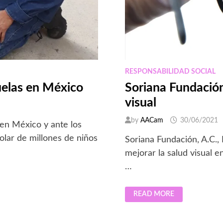
RESPONSABILIDAD SOCIAL
uelas en México
Soriana Fundación
visual
by
AACam
30/06/2021
en México y ante los
olar de millones de niños
Soriana Fundación, A.C.,
mejorar la salud visual e
…
SORIANA
READ MORE
FUNDACIÓN
PARTICIPA
EN
CAMPAÑA