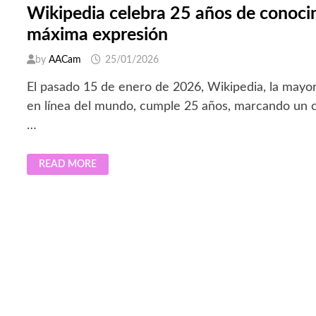
Wikipedia celebra 25 años de conoci
máxima expresión
by
AACam
25/01/2026
El pasado 15 de enero de 2026, Wikipedia, la mayo
en línea del mundo, cumple 25 años, marcando un c
…
WIKIPEDIA
READ MORE
CELEBRA
25
AÑOS
DE
CONOCIMIENTO
EN
SU
MÁXIMA
EXPRESIÓN