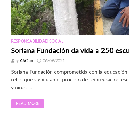
RESPONSABILIDAD SOCIAL
Soriana Fundación da vida a 250 esc
by
AACam
06/09/2021
Soriana Fundación comprometida con la educación 
retos que significan el proceso de reintegración esc
y niñas …
SORIANA
READ MORE
FUNDACIÓN
DA
VIDA
A
250
ESCUELAS