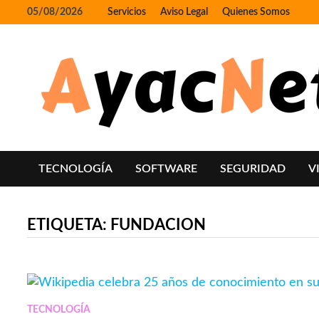
Skip
05/08/2026
Servicios
Aviso Legal
Quienes Somos
to
content
TECNOLOGÍA
SOFTWARE
SEGURIDAD
V
ETIQUETA:
FUNDACION
TECNOLOGÍA