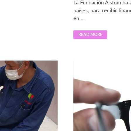
La Fundación Alstom ha a
países, para recibir fina
en …
FUNDACIÓN
READ MORE
ALSTOM
IMPULSARÁ
PROYECTOS
SOCIALES
EN
MÉXICO
ESTE
AÑO