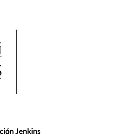
DE
SALUD
VISUAL
ción Jenkins