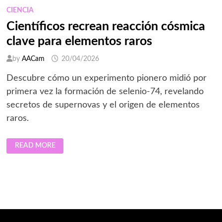
OSCURA
CIENCIA
Científicos recrean reacción cósmica
clave para elementos raros
by
AACam
20/04/2026
Descubre cómo un experimento pionero midió por
primera vez la formación de selenio-74, revelando
secretos de supernovas y el origen de elementos
raros.
CIENTÍFICOS
READ MORE
RECREAN
REACCIÓN
CÓSMICA
CLAVE
PARA
ELEMENTOS
RAROS