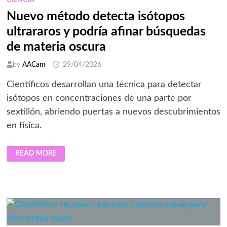
CIENCIA
Nuevo método detecta isótopos
ultrararos y podría afinar búsquedas
de materia oscura
by
AACam
29/04/2026
Científicos desarrollan una técnica para detectar
isótopos en concentraciones de una parte por
sextillón, abriendo puertas a nuevos descubrimientos
en física.
NUEVO
READ MORE
MÉTODO
DETECTA
ISÓTOPOS
ULTRARAROS
Y
PODRÍA
AFINAR
BÚSQUEDAS
DE
MATERIA