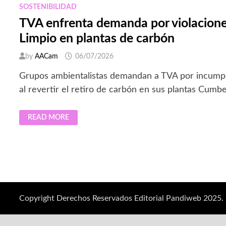
SOSTENIBILIDAD
TVA enfrenta demanda por violaciones
Limpio en plantas de carbón
by
AACam
06/07/2026
Grupos ambientalistas demandan a TVA por incumpli
al revertir el retiro de carbón en sus plantas Cumbe
TVA
READ MORE
ENFRENTA
DEMANDA
POR
VIOLACIONES
A
LA
LEY
DE
AIRE
LIMPIO
EN
Copyright Derechos Reservados Editorial Pandiweb 2025.
PLANTAS
DE
CARBÓN