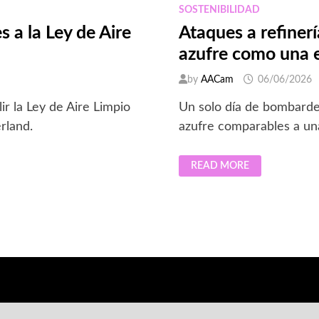
SOSTENIBILIDAD
 a la Ley de Aire
Ataques a refinerí
azufre como una e
by
AACam
06/06/2026
r la Ley de Aire Limpio
Un solo día de bombardeo
rland.
azufre comparables a una
ATAQUES
READ MORE
A
REFINERÍAS
IRANÍES
LIBERAN
TANTO
DIÓXIDO
DE
AZUFRE
COMO
UNA
ERUPCIÓN
VOLCÁNICA