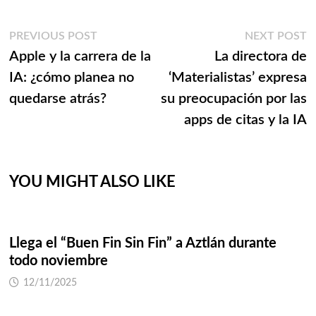
Navegación
Previous
N
PREVIOUS POST
NEXT POST
post:
p
Apple y la carrera de la
La directora de
de
IA: ¿cómo planea no
‘Materialistas’ expresa
entradas
quedarse atrás?
su preocupación por las
apps de citas y la IA
YOU MIGHT ALSO LIKE
Llega el “Buen Fin Sin Fin” a Aztlán durante
todo noviembre
12/11/2025