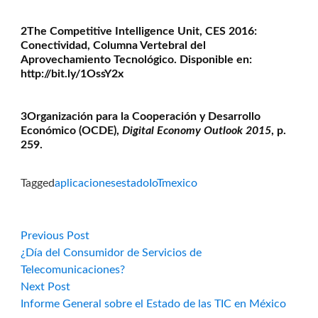
2The Competitive Intelligence Unit, CES 2016:
Conectividad, Columna Vertebral del
Aprovechamiento Tecnológico. Disponible en:
http://bit.ly/1OssY2x
3Organización para la Cooperación y Desarrollo
Económico (OCDE),
Digital Economy Outlook 2015
, p.
259.
Tagged
aplicaciones
estado
IoT
mexico
Navegación
Previous
Previous Post
post:
¿Día del Consumidor de Servicios de
de
Telecomunicaciones?
Next
Next Post
entradas
post:
Informe General sobre el Estado de las TIC en México