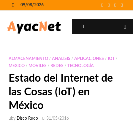
Skip
09/08/2026
to
MENU
content
MENU
ALMACENAMIENTO
/
ANALISIS
/
APLICACIONES
/
IOT
/
MEXICO
/
MOVILES
/
REDES
/
TECNOLOGÍA
Estado del Internet de
las Cosas (IoT) en
México
by
Disco Rudo
31/05/2016