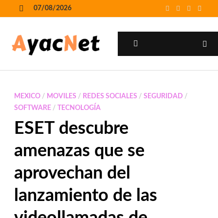
Skip
07/08/2026
to
MENU
content
MENU
MEXICO
/
MOVILES
/
REDES SOCIALES
/
SEGURIDAD
/
SOFTWARE
/
TECNOLOGÍA
ESET descubre
amenazas que se
aprovechan del
lanzamiento de las
videollamadas de