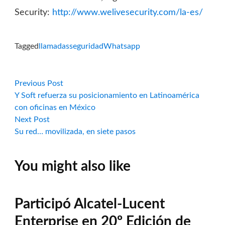
Security:
http://www.welivesecurity.com/la-es/
Tagged
llamadas
seguridad
Whatsapp
Navegación
Previous
Previous Post
post:
Y Soft refuerza su posicionamiento en Latinoamérica
de
con oficinas en México
Next
Next Post
entradas
post:
Su red… movilizada, en siete pasos
You might also like
Participó Alcatel-Lucent
Enterprise en 20º Edición de