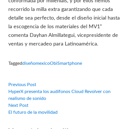
conformada por millenials, y por ellos hemos
recorrido la milla extra garantizando que cada
detalle sea perfecto, desde el diseño inicial hasta
la escogencia de los materiales del MV1”
comenta Dayhan Almillategui, vicepresidente de
ventas y mercadeo para Latinoamérica.
Tagged
diseño
mexico
Obi
Smartphone
Navegación
Previous
Previous Post
post:
HyperX presenta los audífonos Cloud Revolver con
de
realismo de sonido
Next
Next Post
entradas
post:
El futuro de la movilidad