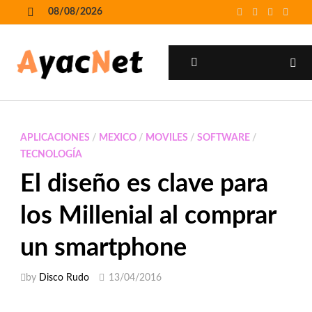
Skip
08/08/2026
to
MENU
content
MENU
APLICACIONES
/
MEXICO
/
MOVILES
/
SOFTWARE
/
TECNOLOGÍA
El diseño es clave para
los Millenial al comprar
un smartphone
by
Disco Rudo
13/04/2016