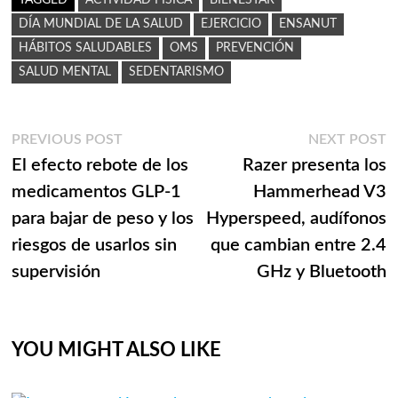
DÍA MUNDIAL DE LA SALUD
EJERCICIO
ENSANUT
HÁBITOS SALUDABLES
OMS
PREVENCIÓN
SALUD MENTAL
SEDENTARISMO
Navegación
Previous
N
PREVIOUS POST
NEXT POST
post:
p
El efecto rebote de los
Razer presenta los
de
medicamentos GLP-1
Hammerhead V3
entradas
para bajar de peso y los
Hyperspeed, audífonos
riesgos de usarlos sin
que cambian entre 2.4
supervisión
GHz y Bluetooth
YOU MIGHT ALSO LIKE