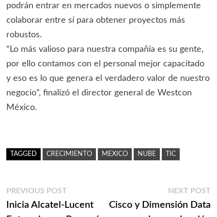
podrán entrar en mercados nuevos o simplemente
colaborar entre sí para obtener proyectos más
robustos.
“Lo más valioso para nuestra compañía es su gente,
por ello contamos con el personal mejor capacitado
y eso es lo que genera el verdadero valor de nuestro
negocio”, finalizó el director general de Westcon
México.
TAGGED
CRECIMIENTO
MEXICO
NUBE
TIC
Navegación
Previous
N
PREVIOUS POST
NEXT POST
post:
p
Inicia Alcatel-Lucent
Cisco y Dimensión Data
de