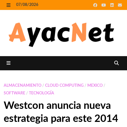
Skip
07/08/2026
to
MENU
content
MENU
ALMACENAMIENTO
/
CLOUD COMPUTING
/
MEXICO
/
SOFTWARE
/
TECNOLOGÍA
Westcon anuncia nueva
estrategia para este 2014