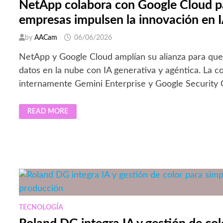
NOW
NetApp colabora con Google Cloud pa
empresas impulsen la innovación en 
by
AACam
06/06/2026
NetApp y Google Cloud amplían su alianza para que 
datos en la nube con IA generativa y agéntica. La 
internamente Gemini Enterprise y Google Security 
NETAPP
READ MORE
COLABORA
CON
GOOGLE
CLOUD
PARA
QUE
LAS
EMPRESAS
IMPULSEN
LA
INNOVACIÓN
EN
IA
TECNOLOGÍA