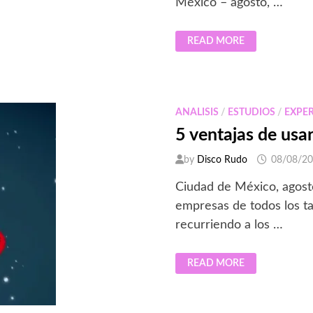
México – agosto, …
¿CÓMO
READ MORE
CREAR
APLICACIONES
NATIVAS
DE
LA
NUBE
EN
ANALISIS
/
ESTUDIOS
/
EXPER
MENOR
TIEMPO,
5 ventajas de usa
SIN
COMPLEJIDAD
NI
by
Disco Rudo
08/08/2
COSTOS
ELEVADOS?
Ciudad de México, agosto
empresas de todos los ta
recurriendo a los …
5
READ MORE
VENTAJAS
DE
USAR
CÓMPUTO
EN