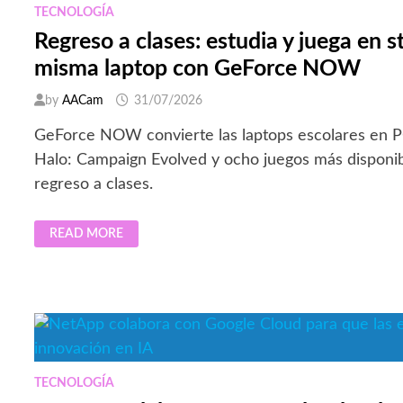
TECNOLOGÍA
Regreso a clases: estudia y juega en 
misma laptop con GeForce NOW
by
AACam
31/07/2026
GeForce NOW convierte las laptops escolares en P
Halo: Campaign Evolved y ocho juegos más disponib
regreso a clases.
REGRESO
READ MORE
A
CLASES:
ESTUDIA
Y
JUEGA
EN
STREAMING
DESDE
LA
MISMA
LAPTOP
CON
TECNOLOGÍA
GEFORCE