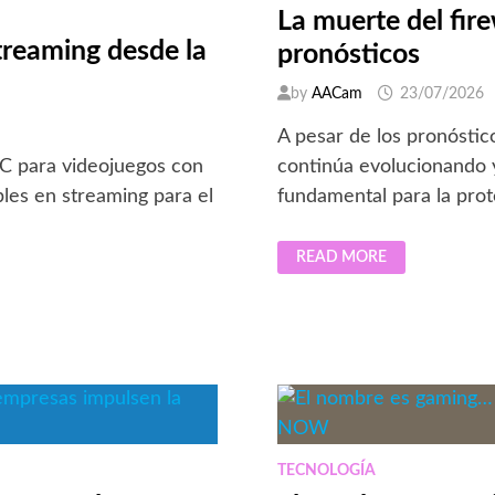
La muerte del fire
streaming desde la
pronósticos
by
AACam
23/07/2026
A pesar de los pronóstic
C para videojuegos con
continúa evolucionando
les en streaming para el
fundamental para la prot
LA
READ MORE
MUERTE
DEL
FIREWALL:
POR
QUÉ
SIGUE
VIGENTE
PESE
A
LOS
PRONÓSTICOS
TECNOLOGÍA