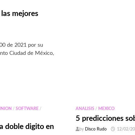
LA
NUBE
EN
las mejores
TU
EMPRESA
100 de 2021 por su
iento Ciudad de México,
INION
/
SOFTWARE
/
ANALISIS
/
MEXICO
5 predicciones so
a doble digito en
by
Disco Rudo
12/02/2