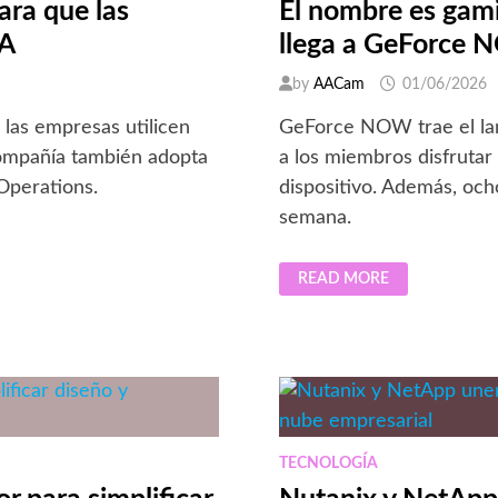
ra que las
El nombre es gami
IA
llega a GeForce
by
AACam
01/06/2026
las empresas utilicen
GeForce NOW trae el lan
compañía también adopta
a los miembros disfrutar
Operations.
dispositivo. Además, och
semana.
EL
READ MORE
NOMBRE
ES
GAMING…
CLOUD
GAMING:
007
FIRST
LIGHT
LLEGA
A
GEFORCE
NOW
TECNOLOGÍA