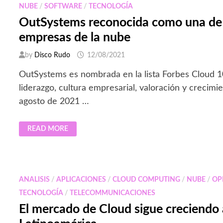
NUBE
/
SOFTWARE
/
TECNOLOGÍA
OutSystems reconocida como una de 
empresas de la nube
by
Disco Rudo
12/08/2021
OutSystems es nombrada en la lista Forbes Cloud 
liderazgo, cultura empresarial, valoración y crecim
agosto de 2021 …
OUTSYSTEMS
READ MORE
RECONOCIDA
COMO
UNA
DE
LAS
MEJORES
EMPRESAS
ANALISIS
/
APLICACIONES
/
CLOUD COMPUTING
/
NUBE
/
OP
DE
LA
TECNOLOGÍA
/
TELECOMMUNICACIONES
NUBE
El mercado de Cloud sigue creciendo 