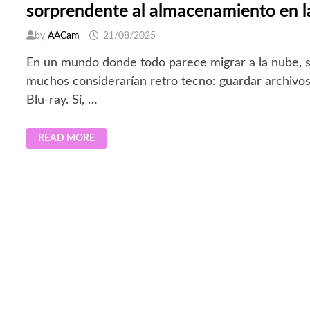
sorprendente al almacenamiento en l
by
AACam
21/08/2025
En un mundo donde todo parece migrar a la nube, 
muchos considerarían retro tecno: guardar archivo
Blu-ray. Sí, …
¿BLU-
READ MORE
RAYS
PARA
GUARDAR
TUS
RECUERDOS?
UNA
ALTERNATIVA
SORPRENDENTE
AL
ALMACENAMIENTO
EN
LA
NUBE