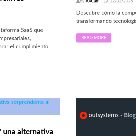
by
AACam
12/02/2026
Descubre cómo la comput
transformando tecnología
ataforma SaaS que
EVOLUCIÓN
mpresariales,
READ MORE
DE
LA
orar el cumplimiento
COMPUTACIÓN:
DE
LAS
MÁQUINAS
ENORMES
A
LA
NUBE
 una alternativa