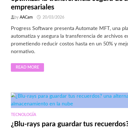
empresariales
by
AACam
20/03/2026
Progress Software presenta Automate MFT, una pl
automatiza y asegura la transferencia de archivos e
prometiendo reducir costos hasta en un 50% y mej
normativo.
PROGRESS
READ MORE
LANZA
AUTOMATE
MFT,
UNA
SOLUCIÓN
SAAS
PARA
OPTIMIZAR
LA
TRANSFERENCIA
SEGURA
DE
TECNOLOGÍA
ARCHIVOS
EMPRESARIALES
¿Blu-rays para guardar tus recuerdos?