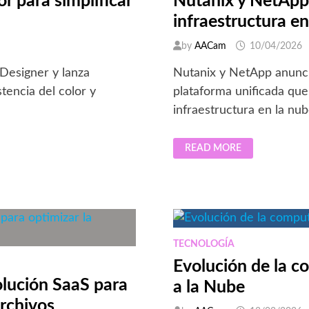
r para simplificar
Nutanix y NetApp 
infraestructura e
by
AACam
10/04/2026
 Designer y lanza
Nutanix y NetApp anunci
tencia del color y
plataforma unificada que
infraestructura en la nu
NUTANIX
READ MORE
Y
NETAPP
UNEN
FUERZAS
PARA
MODERNIZAR
LA
INFRAESTRUCTURA
EN
LA
TECNOLOGÍA
NUBE
EMPRESARIAL
Evolución de la 
lución SaaS para
a la Nube
archivos