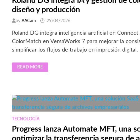
Roland DG integra IA y gestión de colo
diseño y producción
by
AACam
29/04/2026
Roland DG integra inteligencia artificial en Connect
ColorMatch en VersaWorks 7 para mejorar la consis
simplificar los flujos de trabajo en impresión digital.
ROLAND
READ MORE
DG
INTEGRA
IA
Y
GESTIÓN
DE
COLOR
PARA
SIMPLIFICAR
DISEÑO
Y
PRODUCCIÓN
TECNOLOGÍA
Progress lanza Automate MFT, una so
optimizar la transferencia segura de 