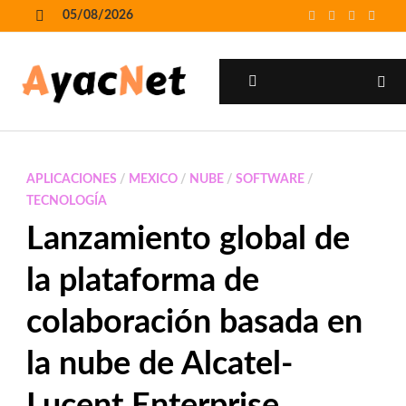
Skip
05/08/2026
to
MENU
content
MENU
APLICACIONES
/
MEXICO
/
NUBE
/
SOFTWARE
/
TECNOLOGÍA
Lanzamiento global de
la plataforma de
colaboración basada en
la nube de Alcatel-
Lucent Enterprise