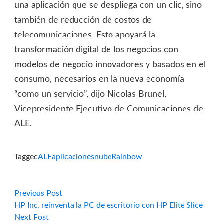
una aplicación que se despliega con un clic, sino
también de reducción de costos de
telecomunicaciones. Esto apoyará la
transformación digital de los negocios con
modelos de negocio innovadores y basados en el
consumo, necesarios en la nueva economía
“como un servicio”, dijo Nicolas Brunel,
Vicepresidente Ejecutivo de Comunicaciones de
ALE.
Tagged
ALE
aplicaciones
nube
Rainbow
Navegación
Previous
Previous Post
post:
HP Inc. reinventa la PC de escritorio con HP Elite Slice
de
Next
Next Post