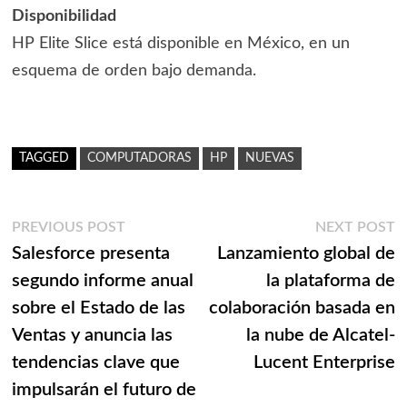
Disponibilidad
HP Elite Slice está disponible en México, en un
esquema de orden bajo demanda.
TAGGED
COMPUTADORAS
HP
NUEVAS
Navegación
Previous
N
PREVIOUS POST
NEXT POST
post:
p
Salesforce presenta
Lanzamiento global de
de
segundo informe anual
la plataforma de
entradas
sobre el Estado de las
colaboración basada en
Ventas y anuncia las
la nube de Alcatel-
tendencias clave que
Lucent Enterprise
impulsarán el futuro de