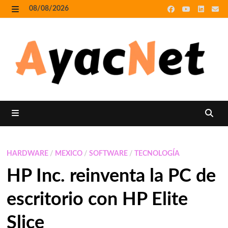
Skip
08/08/2026
to
MENU
content
MENU
HARDWARE
/
MEXICO
/
SOFTWARE
/
TECNOLOGÍA
HP Inc. reinventa la PC de
escritorio con HP Elite
Slice