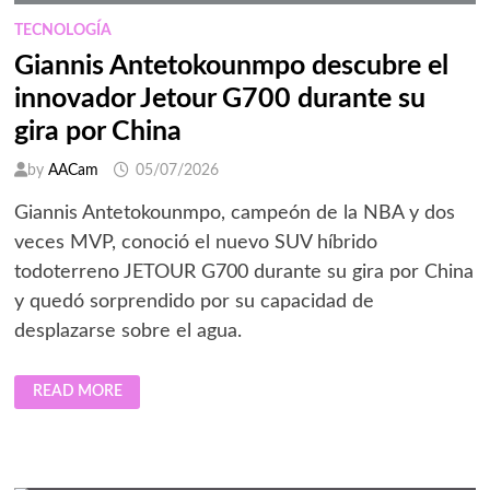
TECNOLOGÍA
Giannis Antetokounmpo descubre el
innovador Jetour G700 durante su
gira por China
by
AACam
05/07/2026
Giannis Antetokounmpo, campeón de la NBA y dos
veces MVP, conoció el nuevo SUV híbrido
todoterreno JETOUR G700 durante su gira por China
y quedó sorprendido por su capacidad de
desplazarse sobre el agua.
GIANNIS
READ MORE
ANTETOKOUNMPO
DESCUBRE
EL
INNOVADOR
JETOUR
G700