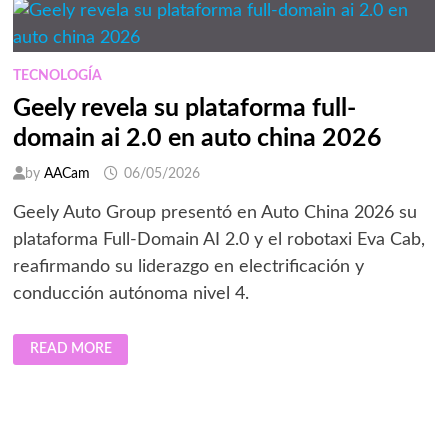
DURANTE
SU
GIRA
POR
CHINA
TECNOLOGÍA
Geely revela su plataforma full-
domain ai 2.0 en auto china 2026
by
AACam
06/05/2026
Geely Auto Group presentó en Auto China 2026 su
plataforma Full-Domain AI 2.0 y el robotaxi Eva Cab,
reafirmando su liderazgo en electrificación y
conducción autónoma nivel 4.
GEELY
READ MORE
REVELA
SU
PLATAFORMA
FULL-
DOMAIN
AI
2.0