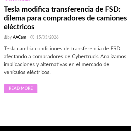
TECNOLOGIA
Tesla modifica transferencia de FSD:
dilema para compradores de camiones
eléctricos
by
AACam
15/03/2026
Tesla cambia condiciones de transferencia de FSD,
afectando a compradores de Cybertruck. Analizamos
implicaciones y alternativas en el mercado de
vehículos eléctricos.
TESLA
READ MORE
MODIFICA
TRANSFERENCIA
DE
FSD:
DILEMA
PARA
COMPRADORES
DE
CAMIONES
ELÉCTRICOS