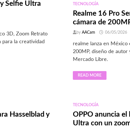
 Selfie Ultra
TECNOLOGÍA
Realme 16 Pro Ser
cámara de 200MP 
by
AACam
06/05/2026
ico 3D, Zoom Retrato
 para la creatividad
realme lanza en México 
200MP, diseño de autor y
Mercado Libre.
REALME
READ MORE
16
PRO
SERIES
YA
ES
OFICIAL
EN
TECNOLOGÍA
MÉXICO
CON
ra Hasselblad y
OPPO anuncia el 
CÁMARA
DE
Ultra con un zoom
200MP
Y