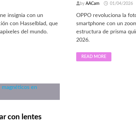
DISEÑO
by
AACam
01/04/2026
DE
AUTOR
ne insignia con un
OPPO revoluciona la fotog
ción con Hasselblad, que
smartphone con un zoom 
gapíxeles del mundo.
estructura de prisma quí
2026.
OPPO
READ MORE
ANUNCIA
EL
LANZAMIENTO
MUNDIAL
DEL
FIND
X9
ULTRA
CON
UN
ZOOM
ÓPTICO
REVOLUCIONARIO
DE
ar con lentes
10X