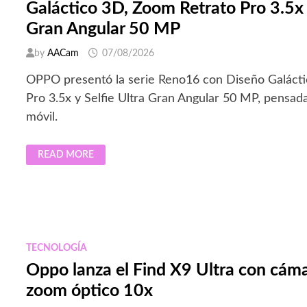
Galáctico 3D, Zoom Retrato Pro 3.5x y
Gran Angular 50 MP
by
AACam
07/08/2026
OPPO presentó la serie Reno16 con Diseño Galáct
Pro 3.5x y Selfie Ultra Gran Angular 50 MP, pensada
móvil.
OPPO
READ MORE
PRESENTA
LA
SERIE
RENO16
CON
SU
DISEÑO
GALÁCTICO
3D,
ZOOM
TECNOLOGÍA
RETRATO
PRO
Oppo lanza el Find X9 Ultra con cáma
3.5X
Y
zoom óptico 10x
SELFIE
ULTRA