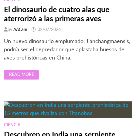
CIENCIA
El dinosaurio de cuatro alas que
aterrorizó a las primeras aves
by
AACam
02/07/2026
Un nuevo dinosaurio emplumado, Jianchangmaensis,
podría ser el depredador que aplastaba huesos de
aves prehistóricas en China.
EL
READ MORE
DINOSAURIO
DE
CUATRO
ALAS
QUE
ATERRORIZÓ
A
LAS
PRIMERAS
AVES
CIENCIA
Descubren en India una serpiente