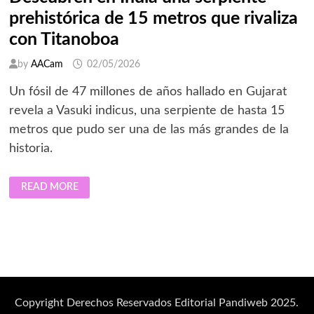
prehistórica de 15 metros que rivaliza
con Titanoboa
by
AACam
02/05/2026
Un fósil de 47 millones de años hallado en Gujarat
revela a Vasuki indicus, una serpiente de hasta 15
metros que pudo ser una de las más grandes de la
historia.
DESCUBREN
READ MORE
EN
INDIA
UNA
SERPIENTE
PREHISTÓRICA
DE
15
METROS
QUE
RIVALIZA
CON
TITANOBOA
Copyright Derechos Reservados Editorial Pandiweb 2025.