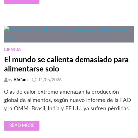
INFRAESTRUCTURA
INVISIBLE
DETRÁS
DE
LAS
EXPORTACIONES
ALIMENTARIAS
MEXICANAS:
¿ESTÁ
PREPARADA
LA
CADENA
CIENCIA
DE
FRÍO
El mundo se calienta demasiado para
PARA
SOSTENER
alimentarse solo
EL
CRECIMIENTO
DEL
by
AACam
11/05/2026
SECTOR?
Olas de calor extremo amenazan la producción
global de alimentos, según nuevo informe de la FAO
y la OMM. Brasil, India y EE.UU. ya sufren pérdidas.
EL
READ MORE
MUNDO
SE
CALIENTA