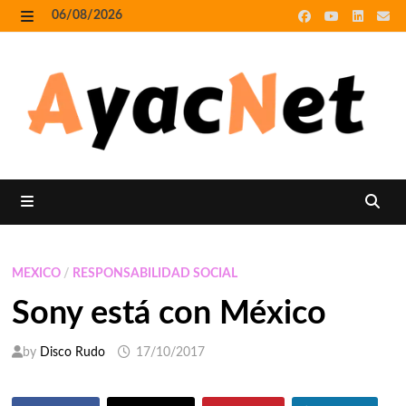
Skip
06/08/2026
to
MENU
content
MENU
MEXICO
/
RESPONSABILIDAD SOCIAL
Sony está con México
by
Disco Rudo
17/10/2017