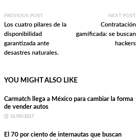
Navegación
Previous
N
PREVIOUS POST
NEXT POST
post:
p
Los cuatro pilares de la
Contratación
de
disponibilidad
gamificada: se buscan
entradas
garantizada ante
hackers
desastres naturales.
YOU MIGHT ALSO LIKE
Carmatch llega a México para cambiar la forma
de vender autos
31/05/2017
El 70 por ciento de internautas que buscan