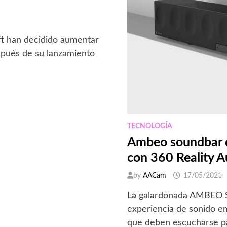
ft han decidido aumentar
spués de su lanzamiento
TECNOLOGÍA
Ambeo soundbar d
con 360 Reality A
by
AACam
17/05/2021
La galardonada AMBEO S
experiencia de sonido 
que deben escucharse pa