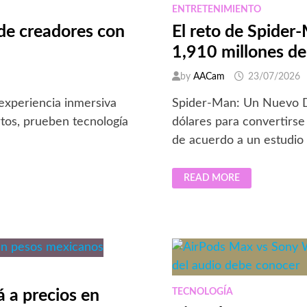
ENTRETENIMIENTO
 de creadores con
El reto de Spider
1,910 millones de
by
AACam
23/07/2026
experiencia inmersiva
Spider-Man: Un Nuevo Dí
tos, prueben tecnología
dólares para convertirse 
de acuerdo a un estudio 
EL
READ MORE
RETO
DE
SPIDER-
MAN:
UN
NUEVO
DÍA:
SUPERAR
LOS
1,910
MILLONES
DE
TECNOLOGÍA
 a precios en
DÓLARES