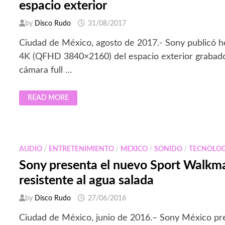
espacio exterior
by
Disco Rudo
31/08/2017
Ciudad de México, agosto de 2017.- Sony publicó h
4K (QFHD 3840×2160) del espacio exterior grabado
cámara full …
SONY
READ MORE
ENVÍA
SU
CÁMARA
FULL
FRAME
MIRRORLESS
Α7S
AUDIO
/
ENTRETENIMIENTO
/
MEXICO
/
SONIDO
/
TECNOLOG
II
AL
Sony presenta el nuevo Sport Wal
ESPACIO
EXTERIOR
resistente al agua salada
by
Disco Rudo
27/06/2016
Ciudad de México, junio de 2016.– Sony México pr