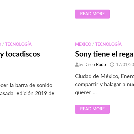
AMBEO
READ MORE
SOUNDBAR
DE
SENNHEISER
AHORA
ES
COMPATIBLE
CON
O
/
TECNOLOGÍA
MEXICO
/
TECNOLOGÍA
360
REALITY
y tocadiscos
Sony tiene el rega
AUDIO
DE
SONY
by
Disco Rudo
17/01/2
Ciudad de México, Enero 
compartir y halagar a nu
er la barra de sonido
querer …
pasada edición 2019 de
SONY
READ MORE
TIENE
EL
REGALO
IDEAL
PARA
NAVIDAD