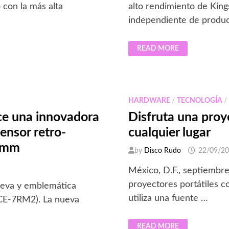
con la más alta
alto rendimiento de King
independiente de produc
HYPERX
READ MORE
AÑADE
USB
RÁPIDO
A
LA
FAMILIA
DE
HARDWARE
/
TECNOLOGÍA
PRODUCTOS
SAVAGE
ce una innovadora
Disfruta una pro
ensor retro-
cualquier lugar
5 mm
by
Disco Rudo
22/09/2
México, D.F., septiembre
proyectores portátiles 
ueva y emblemática
utiliza una fuente …
LCE-7RM2). La nueva
DISFRUTA
READ MORE