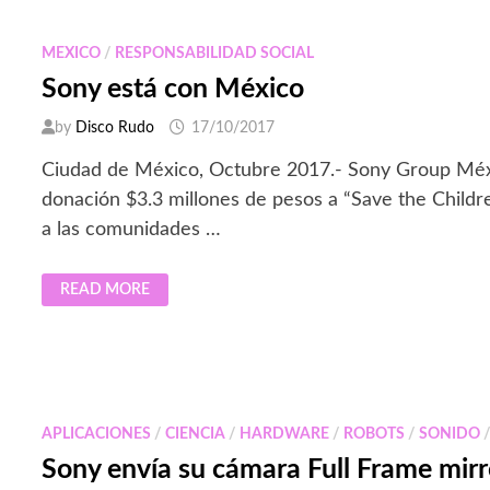
SONIDO
Y
TOCADISCOS
MEXICO
/
RESPONSABILIDAD SOCIAL
INALÁMBRICO
Sony está con México
by
Disco Rudo
17/10/2017
Ciudad de México, Octubre 2017.- Sony Group Méx
donación $3.3 millones de pesos a “Save the Child
a las comunidades …
SONY
READ MORE
ESTÁ
CON
MÉXICO
APLICACIONES
/
CIENCIA
/
HARDWARE
/
ROBOTS
/
SONIDO
Sony envía su cámara Full Frame mirro