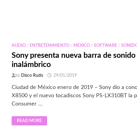
AUDIO
/
ENTRETENIMIENTO
/
MEXICO
/
SOFTWARE
/
SONID
Sony presenta nueva barra de sonido 
inalámbrico
by
Disco Rudo
29/01/2019
Ciudad de México enero de 2019 – Sony dio a conoc
X8500 y el nuevo tocadiscos Sony PS-LX310BT la 
Consumer …
SONY
READ MORE
PRESENTA
NUEVA
BARRA
DE