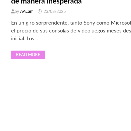
de manera inesperada
by
AACam
23/08/2025
En un giro sorprendente, tanto Sony como Microso
el precio de sus consolas de videojuegos meses de
inicial. Los …
PRECIOS
READ MORE
DE
LAS
CONSOLAS
DE
SONY
Y
MICROSOFT
AUMENTAN
DE
MANERA
INESPERADA