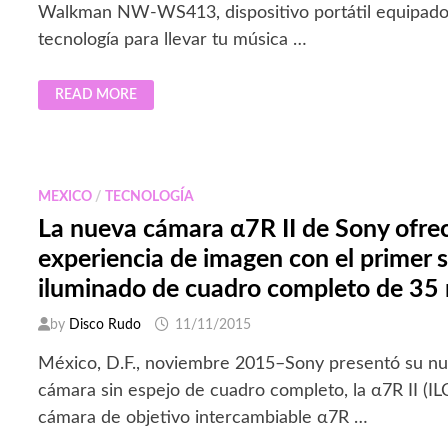
Walkman NW-WS413, dispositivo portátil equipado 
tecnología para llevar tu música …
SONY
READ MORE
PRESENTA
EL
NUEVO
SPORT
WALKMAN
NW-
WS413,
MEXICO
/
TECNOLOGÍA
RESISTENTE
AL
La nueva cámara α7R II de Sony ofre
AGUA
SALADA
experiencia de imagen con el primer s
iluminado de cuadro completo de 3
by
Disco Rudo
11/11/2015
México, D.F., noviembre 2015–Sony presentó su n
cámara sin espejo de cuadro completo, la α7R II (I
cámara de objetivo intercambiable α7R …