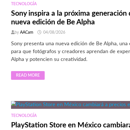
TECNOLOGÍA
Sony inspira a la próxima generación
nueva edición de Be Alpha
by
AACam
04/08/2026
Sony presenta una nueva edición de Be Alpha, una 
para que fotógrafos y creadores aprendan de exper
Alpha y potencien su creatividad.
SONY
READ MORE
INSPIRA
A
LA
PRÓXIMA
GENERACIÓN
DE
CREADORES
CON
NUEVA
EDICIÓN
TECNOLOGÍA
DE
BE
PlayStation Store en México cambiará
ALPHA