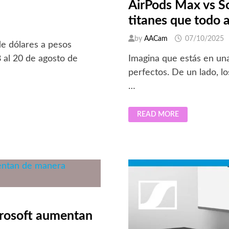
AirPods Max vs S
titanes que todo 
by
AACam
07/10/2025
de dólares a pesos
Imagina que estás en una
8 al 20 de agosto de
perfectos. De un lado, l
…
AIRPODS
READ MORE
MAX
VS
SONY
WH1000XM6:
LA
BATALLA
DE
TITANES
QUE
TODO
AMANTE
DEL
AUDIO
DEBE
crosoft aumentan
CONOCER