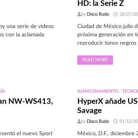
HD: la Serie Z
by
Disco Rudo
28/07/2
oy una serie de videos
Ciudad de México julio d
s con la aclamada
próxima generación en t
reproducir tonos negros
SONY
READ MORE
PRESENTA
LO
ÚLTIMO
EN
TELEVISORES
4K
HDR
ÍA
ALMACENAMIENTO
/
TECNO
ULTRA
HD:
kman NW-WS413,
HyperX añade USB 
LA
SERIE
Savage
Z
by
Disco Rudo
01/12/2
esentó el nuevo Sport
México, D.F., diciembre 