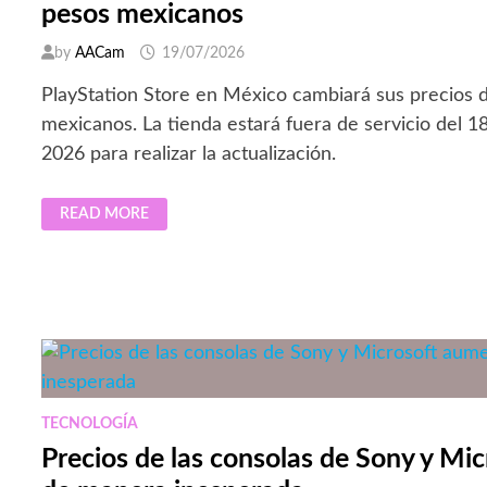
pesos mexicanos
by
AACam
19/07/2026
PlayStation Store en México cambiará sus precios 
mexicanos. La tienda estará fuera de servicio del 1
2026 para realizar la actualización.
PLAYSTATION
READ MORE
STORE
EN
MÉXICO
CAMBIARÁ
A
PRECIOS
EN
PESOS
MEXICANOS
TECNOLOGÍA
Precios de las consolas de Sony y Mi