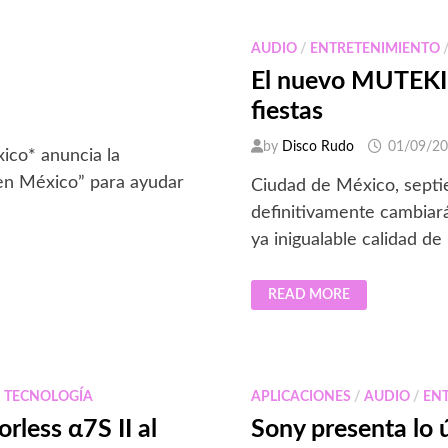
AUDIO
/
ENTRETENIMIENTO
El nuevo MUTEKI 
fiestas
by
Disco Rudo
01/09/2
ico* anuncia la
ren México” para ayudar
Ciudad de México, sept
definitivamente cambiará
ya inigualable calidad de
EL
READ MORE
NUEVO
MUTEKI
V90
DE
SONY
PARA
AMENIZAR
/
TECNOLOGÍA
APLICACIONES
/
AUDIO
/
EN
TUS
FIESTAS
rless α7S II al
Sony presenta lo 