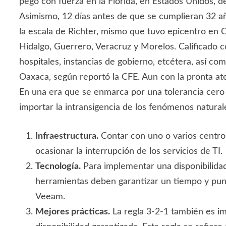
pegó con fuerza en la Florida, en Estados Unidos, d
Asimismo, 12 días antes de que se cumplieran 32 añ
la escala de Richter, mismo que tuvo epicentro en 
Hidalgo, Guerrero, Veracruz y Morelos. Calificado c
hospitales, instancias de gobierno, etcétera, así c
Oaxaca, según reportó la CFE. Aun con la pronta at
En una era que se enmarca por una tolerancia cero a
importar la intransigencia de los fenómenos natural
Infraestructura.
Contar con uno o varios centros
ocasionar la interrupción de los servicios de TI.
Tecnología.
Para implementar una disponibilidad 
herramientas deben garantizar un tiempo y pun
Veeam.
Mejores prácticas.
La regla 3-2-1 también es imp