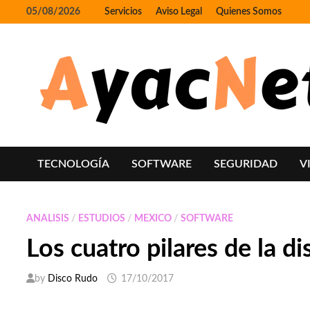
Skip
05/08/2026
Servicios
Aviso Legal
Quienes Somos
to
content
TECNOLOGÍA
SOFTWARE
SEGURIDAD
V
ANALISIS
/
ESTUDIOS
/
MEXICO
/
SOFTWARE
Los cuatro pilares de la d
by
Disco Rudo
17/10/2017