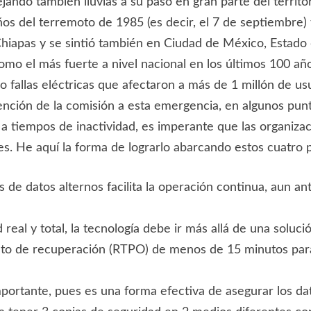
ejando también lluvias a su paso en gran parte del territ
os del terremoto de 1985 (es decir, el 7 de septiembre)
Chiapas y se sintió también en Ciudad de México, Estado 
omo el más fuerte a nivel nacional en los últimos 100 año
omo fallas eléctricas que afectaron a más de 1 millón de 
ención de la comisión a esta emergencia, en algunos pun
 tiempos de inactividad, es imperante que las organizacio
es. He aquí la forma de lograrlo abarcando estos cuatro p
 de datos alternos facilita la operación continua, aun an
real y total, la tecnología debe ir más allá de una solu
to de recuperación (RTPO) de menos de 15 minutos para 
ortante, pues es una forma efectiva de asegurar los dato