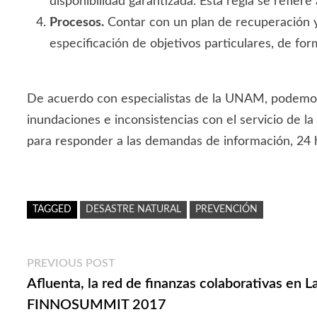
disponibilidad garantizada. Esta regla se refier
Procesos.
Contar con un plan de recuperación y 
especificación de objetivos particulares, de f
De acuerdo con especialistas de la UNAM, podemos 
inundaciones e inconsistencias con el servicio de la
para responder a las demandas de información, 24 ho
TAGGED
DESASTRE NATURAL
PREVENCIÓN
Navegación
Previous
PREVIOUS POST
post:
Afluenta, la red de finanzas colaborativas en 
de
FINNOSUMMIT 2017